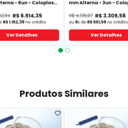
erna - 6un - Coloplast
mm Alterna - 3un - Colo
- Coloplast
14060
- Coloplast
R$
6
.
914
,
35
R$
3
.
309
,
58
42
,
94
R$
4
.
136
,
97
de
R$
1
.
152
,
39
no crédito
ou
6
x de
R$
551
,
59
no crédito
Ver Detalhes
Ver Detalhes
Produtos Similares