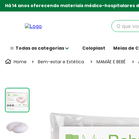
Há 14 anos oferecendo materiais médico-hospitalares d
O que você
Coloplast
Meias de 
Bem-estar e Estética
MAMÃE E BEBÊ