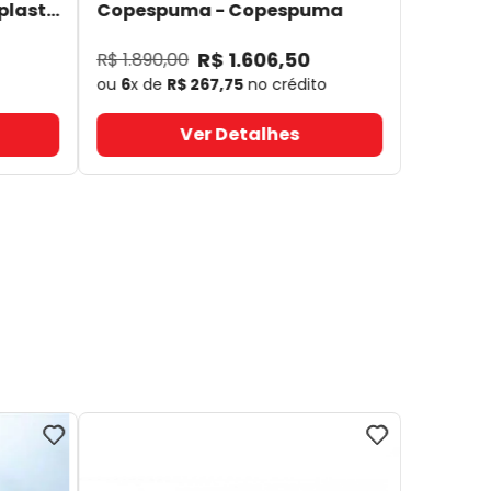
plast
Copespuma
- Copespuma
R$
1
.
606
,
50
R$
1
.
890
,
00
ou
6
x de
R$
267
,
75
no crédito
Ver Detalhes