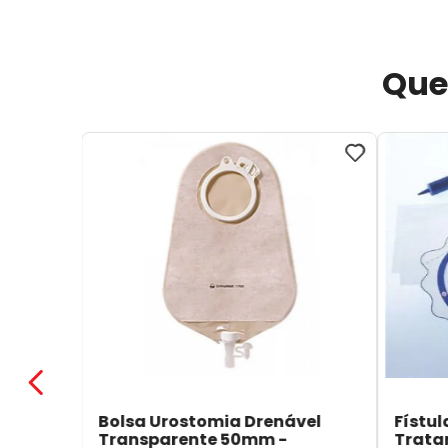
Que
Bolsa Urostomia Drenável
Fístul
Transparente 50mm -
Trata