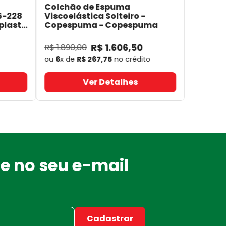
Colchão de Espuma
6-228
Viscoelástica Solteiro -
plast
Copespuma
- Copespuma
R$
1
.
606
,
50
R$
1
.
890
,
00
ou
6
x de
R$
267
,
75
no crédito
Ver Detalhes
e no seu e-mail
Cadastrar