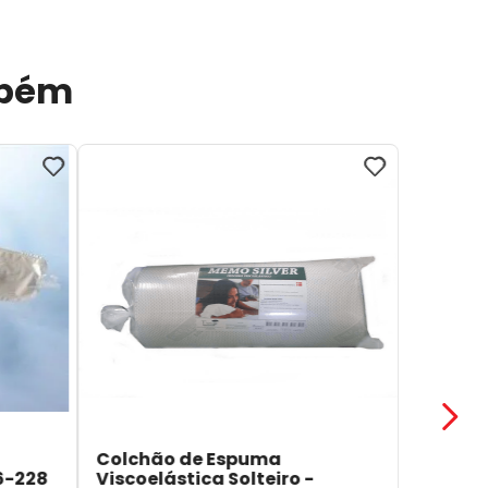
mbém
Colchão de Espuma
6-228
Viscoelástica Solteiro -