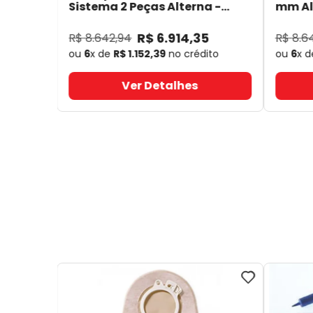
Sistema 2 Peças Alterna -
mm Alt
Coloplast 17641
- Coloplast
14050
R$
6
.
914
,
35
R$
8
.
642
,
94
R$
8
.
6
ou
6
x de
R$
1
.
152
,
39
no crédito
ou
6
x 
Ver Detalhes