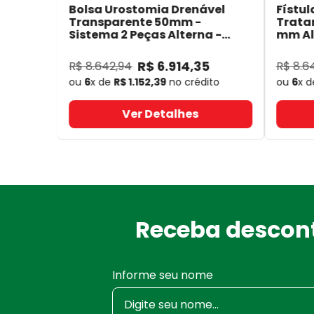
Bolsa Urostomia Drenável
Fístul
Transparente 50mm -
Trata
Sistema 2 Peças Alterna -
mm Alt
Coloplast 17641
- Coloplast
14050
R$
6
.
914
,
35
R$
8
.
642
,
94
R$
8
.
6
ou
6
x de
R$
1
.
152
,
39
no crédito
ou
6
x 
Ver Detalhes
Receba descont
Informe seu nome