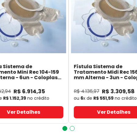
a Sistema de
Fístula Sistema de
mento Mini Rec 104-159
Tratamento Midi Rec 15
erna - 6un - Coloplast
mm Alterna - 3un - Colo
- Coloplast
14060
- Coloplast
R$
6
.
914
,
35
R$
3
.
309
,
58
42
,
94
R$
4
.
136
,
97
de
R$
1
.
152
,
39
no crédito
ou
6
x de
R$
551
,
59
no crédito
Ver Detalhes
Ver Detalhes