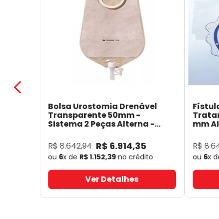
Bolsa Urostomia Drenável
Fístul
Transparente 50mm -
Trata
Sistema 2 Peças Alterna -
mm Alt
Coloplast 17641
- Coloplast
14050
R$
6
.
914
,
35
R$
8
.
642
,
94
R$
8
.
6
ou
6
x de
R$
1
.
152
,
39
no crédito
ou
6
x 
Ver Detalhes