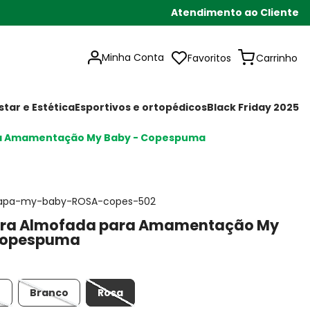
Atendimento ao Cliente
Minha Conta
Favoritos
tar e Estética
Esportivos e ortopédicos
Black Friday 2025
ra Amamentação My Baby - Copespuma
apa-my-baby-ROSA-copes-502
ra Almofada para Amamentação My
Copespuma
o
Branco
Rosa