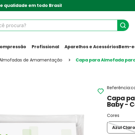
e qualidade em todo Brasil
 procura?
Compressão
Profissional
Aparelhos e Acessórios
Bem-es
Almofadas de Amamentação
Capa para Almofada pa
Referência
:
c
Capa pa
Baby - 
Cores
Azul Clar