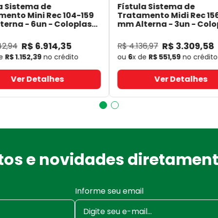
a Sistema de
Fístula Sistema de
mento Mini Rec 104-159
Tratamento Midi Rec 15
erna - 6un - Coloplast
mm Alterna - 3un - Colo
- Coloplast
14060
- Coloplast
R$
6
.
914
,
35
R$
3
.
309
,
58
42
,
94
R$
4
.
136
,
97
de
R$
1
.
152
,
39
no crédito
ou
6
x de
R$
551
,
59
no crédito
Ver Detalhes
Ver Detalhes
os e novidades diretament
Informe seu email