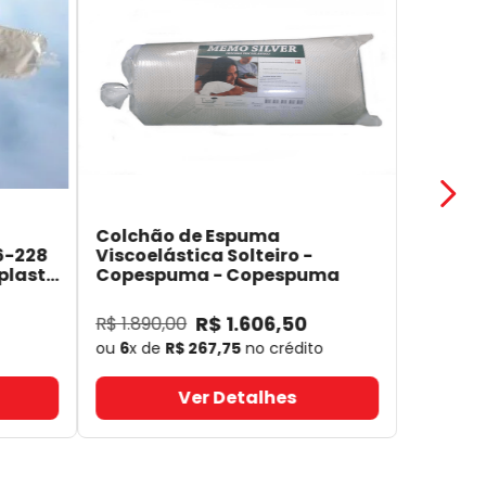
Colchão de Espuma
6-228
Viscoelástica Solteiro -
plast
Copespuma
- Copespuma
R$
1
.
606
,
50
R$
1
.
890
,
00
ou
6
x de
R$
267
,
75
no crédito
Ver Detalhes