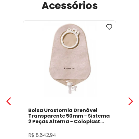
Acessórios
Bolsa Urostomia Drenável
Transparente 50mm - Sistema
2 Peças Alterna - Coloplast
17641
- Coloplast
R$
8
.
642
,
94