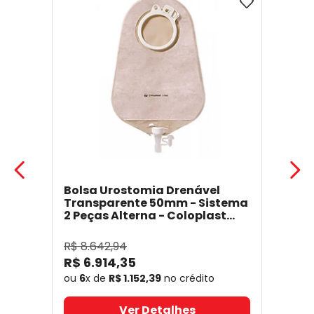
Bolsa Urostomia Drenável
Transparente 50mm - Sistema
2 Peças Alterna - Coloplast
17641
- Coloplast
R$
8
.
642
,
94
R$
6
.
914
,
35
ou
6
x de
R$
1
.
152
,
39
no crédito
Ver Detalhes