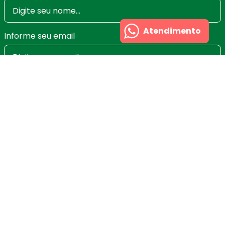
Atendimento
Informe seu email
Ao se cadastrar você irá concordar com a nossa
Política de Privacidade
e poderá alterar ou cancelar
a newsletter a qualquer momento que desejar. Aqui
você economiza nas suas compras e não recebe
spam.
Cadastrar