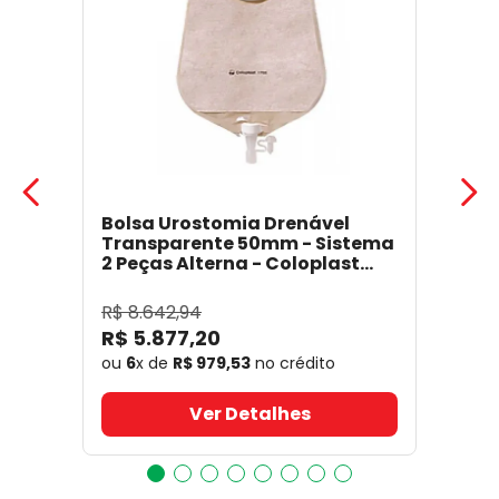
Bolsa Urostomia Drenável
Transparente 50mm - Sistema
2 Peças Alterna - Coloplast
17641
- Coloplast
R$
8
.
642
,
94
R$
5
.
877
,
20
ou
6
x de
R$
979
,
53
no crédito
Ver Detalhes