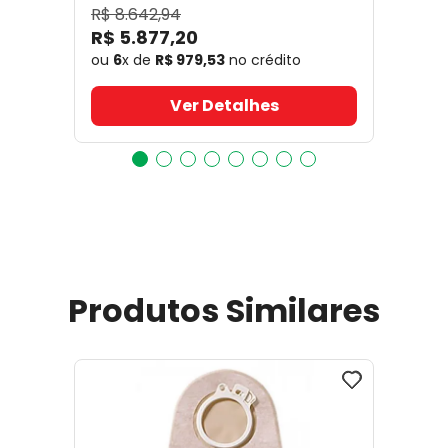
R$
8
.
642
,
94
R$
5
.
877
,
20
ou
6
x de
R$
979
,
53
no crédito
Ver Detalhes
Produtos Similares