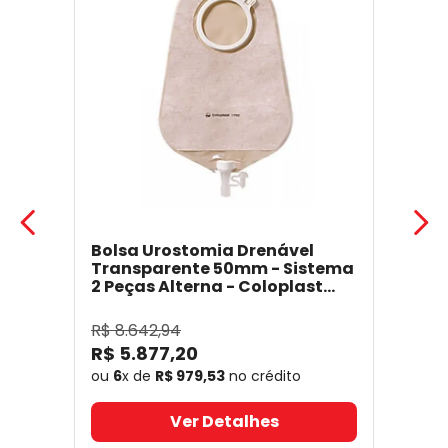
Bolsa Urostomia Drenável
Transparente 50mm - Sistema
2 Peças Alterna - Coloplast
17641
- Coloplast
R$
8
.
642
,
94
R$
5
.
877
,
20
ou
6
x de
R$
979
,
53
no crédito
Ver Detalhes