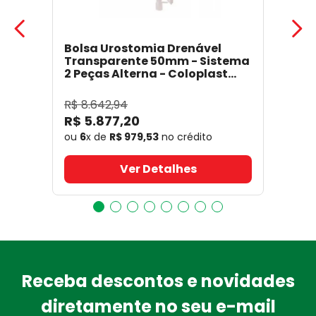
Bolsa Urostomia Drenável
Transparente 50mm - Sistema
2 Peças Alterna - Coloplast
17641
- Coloplast
R$
8
.
642
,
94
R$
5
.
877
,
20
ou
6
x de
R$
979
,
53
no crédito
Ver Detalhes
Receba descontos e novidades
diretamente no seu e-mail