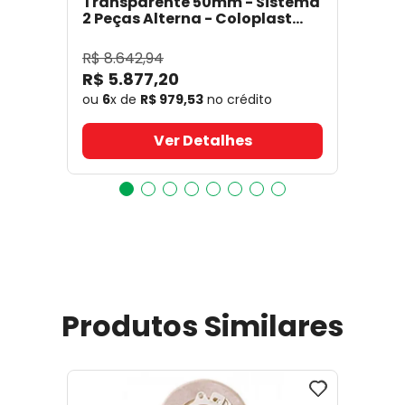
Transparente 50mm - Sistema
2 Peças Alterna - Coloplast
17641
- Coloplast
R$
8
.
642
,
94
R$
5
.
877
,
20
ou
6
x de
R$
979
,
53
no crédito
Ver Detalhes
Produtos Similares