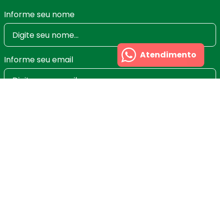
Informe seu nome
Atendimento
Informe seu email
Ao se cadastrar você irá concordar com a nossa
Política de Privacidade
e poderá alterar ou cancelar
a newsletter a qualquer momento que desejar. Aqui
você economiza nas suas compras e não recebe
spam.
Cadastrar