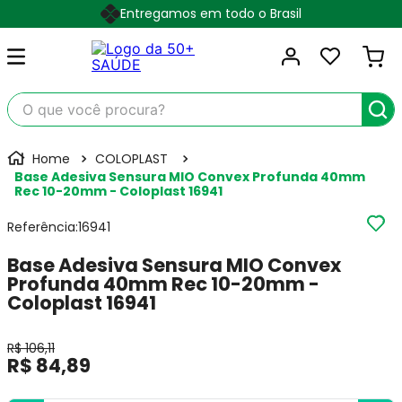
Entregamos em todo o Brasil
O que você procura?
COLOPLAST
Base Adesiva Sensura MIO Convex Profunda 40mm
Rec 10-20mm - Coloplast 16941
Referência
:
16941
Base Adesiva Sensura MIO Convex
Profunda 40mm Rec 10-20mm -
Coloplast 16941
R$
106
,
11
R$
84
,
89