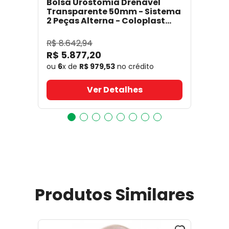
Bolsa Urostomia Drenável
Transparente 50mm - Sistema
2 Peças Alterna - Coloplast
17641
- Coloplast
R$
8
.
642
,
94
R$
5
.
877
,
20
ou
6
x de
R$
979
,
53
no crédito
Ver Detalhes
Produtos Similares