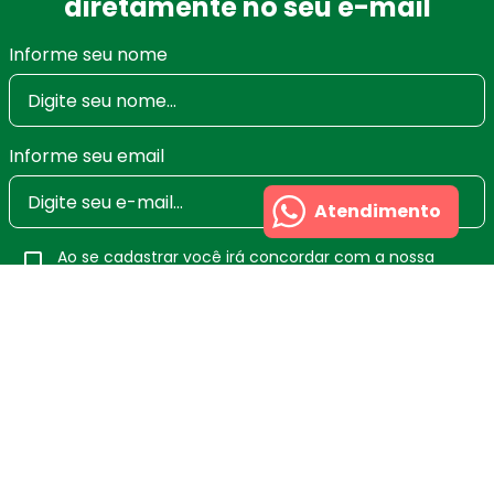
diretamente no seu e-mail
Informe seu nome
Informe seu email
Atendimento
Ao se cadastrar você irá concordar com a nossa
Política de Privacidade
e poderá alterar ou cancelar
a newsletter a qualquer momento que desejar. Aqui
você economiza nas suas compras e não recebe
spam.
Cadastrar