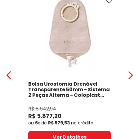
Bolsa Urostomia Drenável
Transparente 50mm - Sistema
2 Peças Alterna - Coloplast
17641
- Coloplast
R$
8
.
642
,
94
R$
5
.
877
,
20
ou
6
x de
R$
979
,
53
no crédito
Ver Detalhes