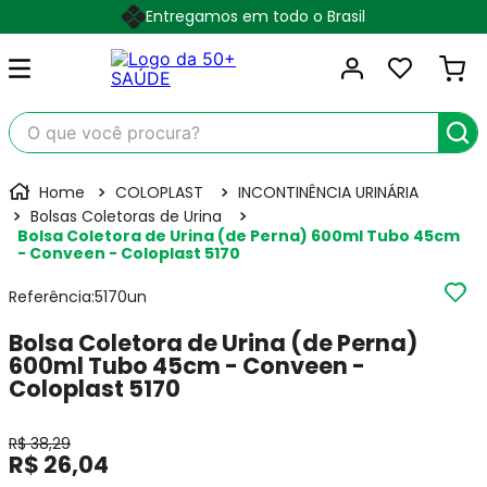
Entregamos em todo o Brasil
O que você procura?
COLOPLAST
INCONTINÊNCIA URINÁRIA
Bolsas Coletoras de Urina
Bolsa Coletora de Urina (de Perna) 600ml Tubo 45cm
- Conveen - Coloplast 5170
Referência
:
5170un
Bolsa Coletora de Urina (de Perna)
600ml Tubo 45cm - Conveen -
Coloplast 5170
R$
38
,
29
R$
26
,
04