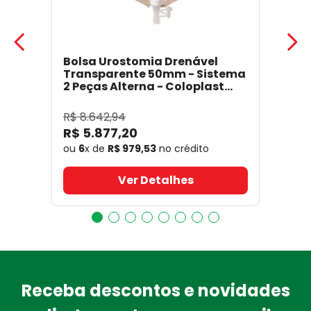
Bolsa Urostomia Drenável
Transparente 50mm - Sistema
2 Peças Alterna - Coloplast
17641
- Coloplast
R$
8
.
642
,
94
R$
5
.
877
,
20
ou
6
x de
R$
979
,
53
no crédito
Ver Detalhes
Receba descontos e novidades