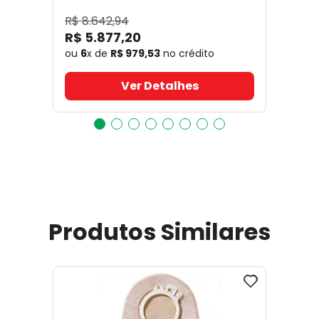
17641
- Coloplast
R$
8
.
642
,
94
R$
5
.
877
,
20
ou
6
x de
R$
979
,
53
no crédito
Ver Detalhes
Produtos Similares