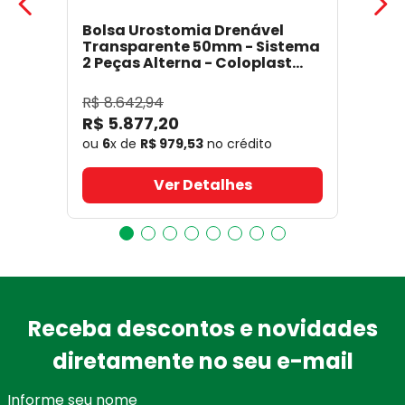
Bolsa Urostomia Drenável
Transparente 50mm - Sistema
2 Peças Alterna - Coloplast
17641
- Coloplast
R$
8
.
642
,
94
R$
5
.
877
,
20
ou
6
x de
R$
979
,
53
no crédito
Ver Detalhes
Receba descontos e novidades
diretamente no seu e-mail
Informe seu nome