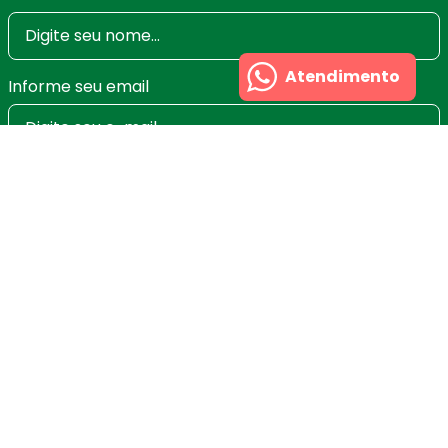
Atendimento
Informe seu email
Ao se cadastrar você irá concordar com a nossa
Política de Privacidade
e poderá alterar ou cancelar
a newsletter a qualquer momento que desejar. Aqui
você economiza nas suas compras e não recebe
spam.
Cadastrar