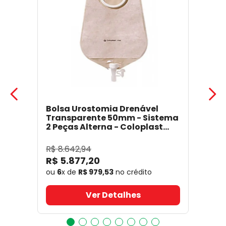
Bolsa Urostomia Drenável
Transparente 50mm - Sistema
2 Peças Alterna - Coloplast
17641
- Coloplast
R$
8
.
642
,
94
R$
5
.
877
,
20
ou
6
x de
R$
979
,
53
no crédito
Ver Detalhes