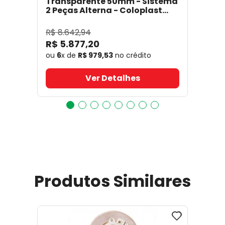
Transparente 50mm - Sistema
2 Peças Alterna - Coloplast
17641
- Coloplast
R$
8
.
642
,
94
R$
5
.
877
,
20
ou
6
x de
R$
979
,
53
no crédito
Ver Detalhes
Produtos Similares