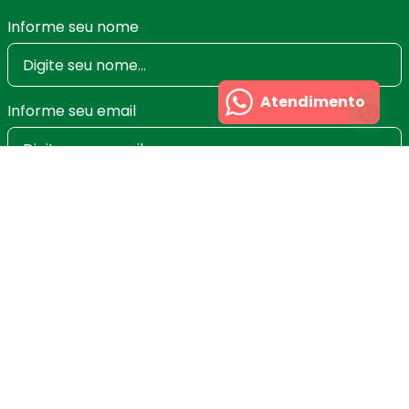
Informe seu nome
Atendimento
Informe seu email
Ao se cadastrar você irá concordar com a nossa
Política de Privacidade
e poderá alterar ou cancelar
a newsletter a qualquer momento que desejar. Aqui
você economiza nas suas compras e não recebe
spam.
Cadastrar