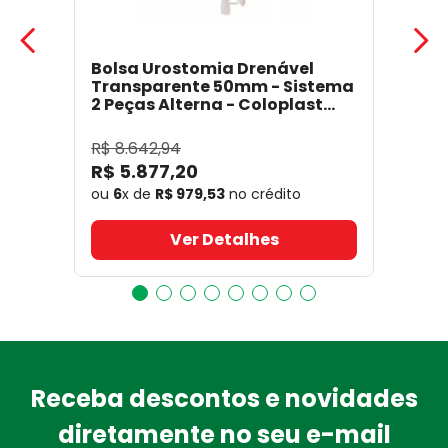
Bolsa Urostomia Drenável
Transparente 50mm - Sistema
2 Peças Alterna - Coloplast
17641
- Coloplast
R$
8
.
642
,
94
R$
5
.
877
,
20
ou
6
x de
R$
979
,
53
no crédito
Ver Detalhes
Receba descontos e novidades
diretamente no seu e-mail