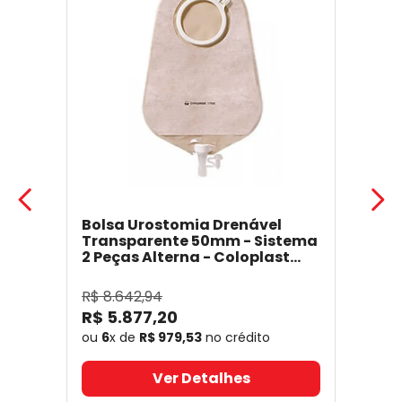
Bolsa Urostomia Drenável
Transparente 50mm - Sistema
2 Peças Alterna - Coloplast
17641
- Coloplast
R$
8
.
642
,
94
R$
5
.
877
,
20
ou
6
x de
R$
979
,
53
no crédito
Ver Detalhes