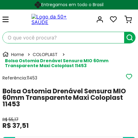
Entregamos em todo o Brasil
O que você procura?
COLOPLAST
Bolsa Ostomia Drenável Sensura MIO 60mm
Transparente Maxi Coloplast 11453
Referência
:
11453
Bolsa Ostomia Drenável Sensura MIO
60mm Transparente Maxi Coloplast
11453
R$
55
,
17
R$
37
,
51