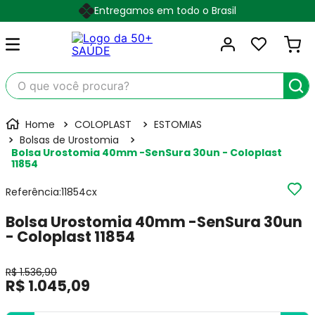
Entregamos em todo o Brasil
O que você procura?
COLOPLAST
ESTOMIAS
Bolsas de Urostomia
Bolsa Urostomia 40mm -SenSura 30un - Coloplast
11854
Referência
:
11854cx
Bolsa Urostomia 40mm -SenSura 30un
- Coloplast 11854
R$
1
.
536
,
90
R$
1
.
045
,
09