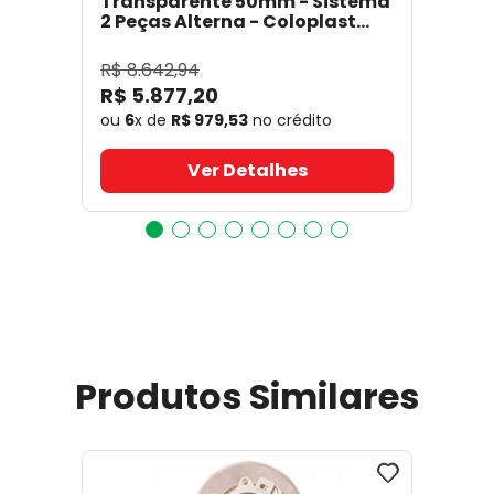
Transparente 50mm - Sistema
2 Peças Alterna - Coloplast
17641
- Coloplast
R$
8
.
642
,
94
R$
5
.
877
,
20
ou
6
x de
R$
979
,
53
no crédito
Ver Detalhes
Produtos Similares