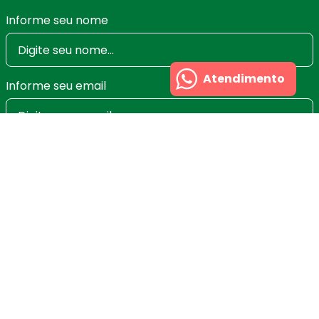
Informe seu nome
Atendimento
Informe seu email
Ao se cadastrar você irá concordar com a nossa
Política de Privacidade
e poderá alterar ou cancelar
a newsletter a qualquer momento que desejar. Aqui
você economiza nas suas compras e não recebe
spam.
Cadastrar