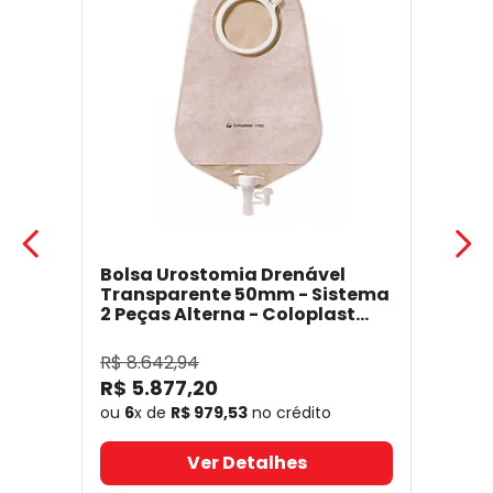
Bolsa Urostomia Drenável
Transparente 50mm - Sistema
2 Peças Alterna - Coloplast
17641
- Coloplast
R$
8
.
642
,
94
R$
5
.
877
,
20
ou
6
x de
R$
979
,
53
no crédito
Ver Detalhes