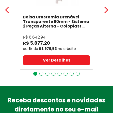
Bolsa Urostomia Drenável
Transparente 50mm - Sistema
2 Peças Alterna - Coloplast
17641
- Coloplast
R$
8
.
642
,
94
R$
5
.
877
,
20
ou
6
x de
R$
979
,
53
no crédito
Ver Detalhes
Receba descontos e novidades
diretamente no seu e-mail