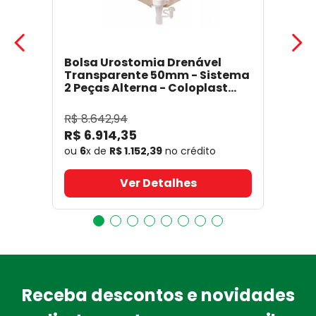
Bolsa Urostomia Drenável
Transparente 50mm - Sistema
2 Peças Alterna - Coloplast
17641
- Coloplast
R$
8
.
642
,
94
R$
6
.
914
,
35
ou
6
x de
R$
1
.
152
,
39
no crédito
Ver Detalhes
Receba descontos e novidades