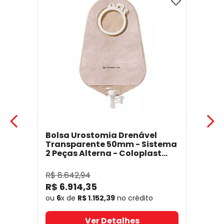
Bolsa Urostomia Drenável
Transparente 50mm - Sistema
2 Peças Alterna - Coloplast
17641
- Coloplast
R$
8
.
642
,
94
R$
6
.
914
,
35
ou
6
x de
R$
1
.
152
,
39
no crédito
Ver Detalhes