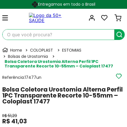
Entregamos em todo o Brasil
O que você procura?
COLOPLAST
ESTOMIAS
Bolsas de Urostomia
Bolsa Coletora Urostomia Alterna Perfil 1PC
Transparente Recorte 10-55mm – Coloplast 17477
Referência
:
17477un
Bolsa Coletora Urostomia Alterna Perfil
1PC Transparente Recorte 10-55mm –
Coloplast 17477
R$
51
,
29
R$
41
,
03