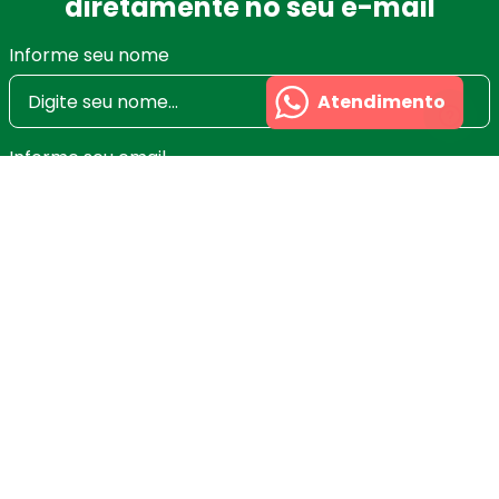
diretamente no seu e-mail
Informe seu nome
Atendimento
Informe seu email
Ao se cadastrar você irá concordar com a nossa
Política de Privacidade
e poderá alterar ou cancelar
a newsletter a qualquer momento que desejar. Aqui
você economiza nas suas compras e não recebe
spam.
Cadastrar