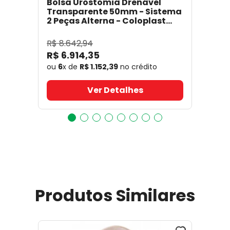
Bolsa Urostomia Drenável
Transparente 50mm - Sistema
2 Peças Alterna - Coloplast
17641
- Coloplast
R$
8
.
642
,
94
R$
6
.
914
,
35
ou
6
x de
R$
1
.
152
,
39
no crédito
Ver Detalhes
Produtos Similares