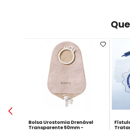
Que
Bolsa Urostomia Drenável
Fístul
Transparente 50mm -
Trata