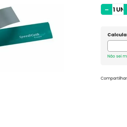
－
Não sei 
Compartilha