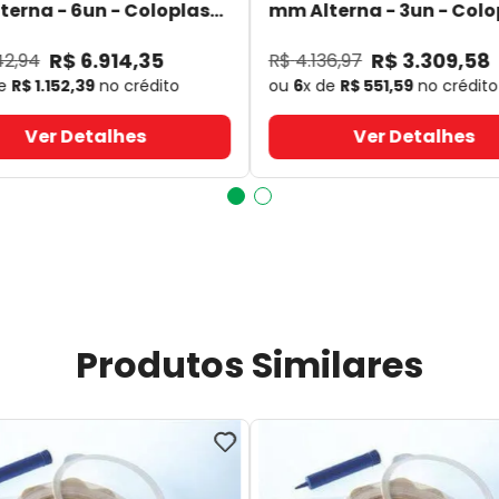
erna - 6un - Coloplast
mm Alterna - 3un - Colo
- Coloplast
14060
- Coloplast
R$
6
.
914
,
35
R$
3
.
309
,
58
42
,
94
R$
4
.
136
,
97
de
R$
1
.
152
,
39
no crédito
ou
6
x de
R$
551
,
59
no crédito
Ver Detalhes
Ver Detalhes
Produtos Similares