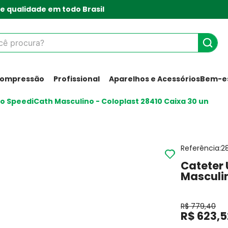
e qualidade em todo Brasil
 procura?
Compressão
Profissional
Aparelhos e Acessórios
Bem-es
do SpeediCath Masculino - Coloplast 28410 Caixa 30 un
Referência
:
2
Cateter 
Masculin
R$
779
,
40
R$
623
,
5