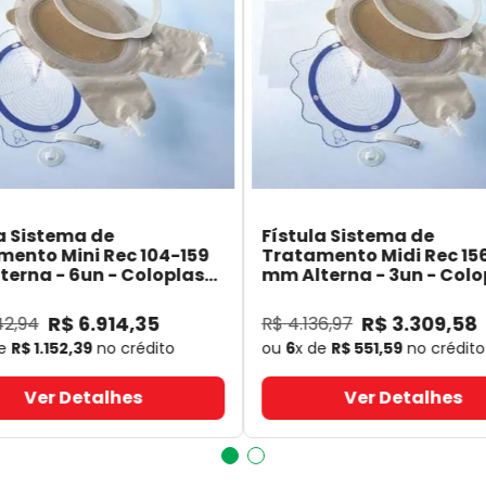
a Sistema de
Fístula Sistema de
mento Mini Rec 104-159
Tratamento Midi Rec 15
erna - 6un - Coloplast
mm Alterna - 3un - Colo
- Coloplast
14060
- Coloplast
R$
6
.
914
,
35
R$
3
.
309
,
58
42
,
94
R$
4
.
136
,
97
de
R$
1
.
152
,
39
no crédito
ou
6
x de
R$
551
,
59
no crédito
Ver Detalhes
Ver Detalhes