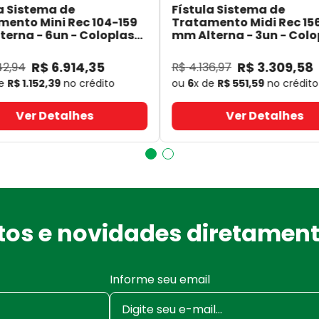
a Sistema de
Fístula Sistema de
mento Mini Rec 104-159
Tratamento Midi Rec 15
erna - 6un - Coloplast
mm Alterna - 3un - Colo
- Coloplast
14060
- Coloplast
R$
6
.
914
,
35
R$
3
.
309
,
58
42
,
94
R$
4
.
136
,
97
de
R$
1
.
152
,
39
no crédito
ou
6
x de
R$
551
,
59
no crédito
Ver Detalhes
Ver Detalhes
os e novidades diretament
Informe seu email