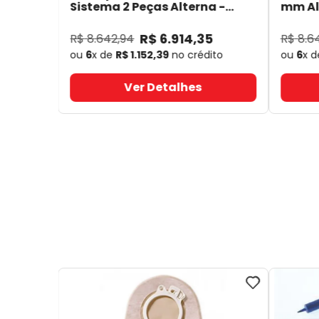
Sistema 2 Peças Alterna -
mm Alt
Coloplast 17641
- Coloplast
14050
R$
6
.
914
,
35
R$
8
.
642
,
94
R$
8
.
6
ou
6
x de
R$
1
.
152
,
39
no crédito
ou
6
x 
Ver Detalhes