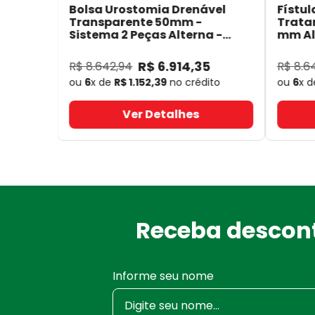
Bolsa Urostomia Drenável
Fístul
Transparente 50mm -
Trata
Sistema 2 Peças Alterna -
mm Alt
Coloplast 17641
- Coloplast
14050
R$
6
.
914
,
35
R$
8
.
642
,
94
R$
8
.
6
ou
6
x de
R$
1
.
152
,
39
no crédito
ou
6
x 
Ver Detalhes
Receba descont
Informe seu nome