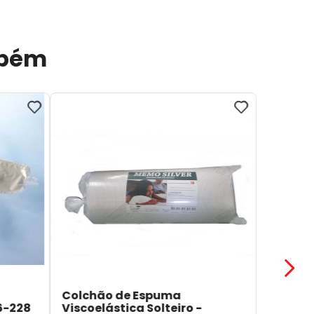
mbém
Colchão de Espuma
6-228
Viscoelástica Solteiro -