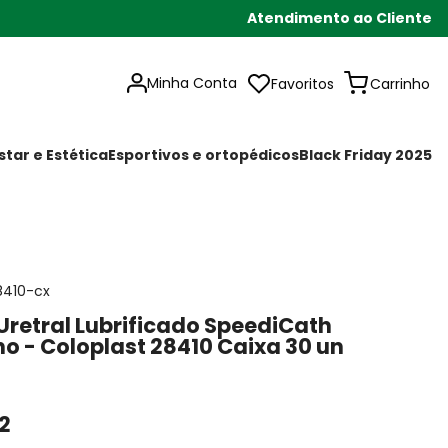
Atendimento ao Cliente
Minha Conta
Favoritos
tar e Estética
Esportivos e ortopédicos
Black Friday 2025
8410-cx
Uretral Lubrificado SpeediCath
o - Coloplast 28410 Caixa 30 un
2