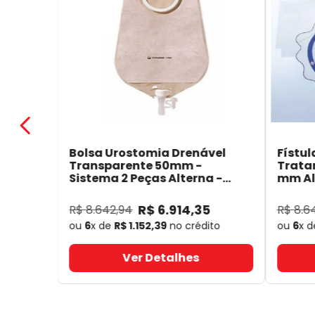
Bolsa Urostomia Drenável
Fístul
Transparente 50mm -
Trata
Sistema 2 Peças Alterna -
mm Alt
Coloplast 17641
- Coloplast
14050
R$
6
.
914
,
35
R$
8
.
642
,
94
R$
8
.
6
ou
6
x de
R$
1
.
152
,
39
no crédito
ou
6
x 
Ver Detalhes