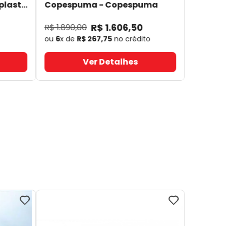
plast
Copespuma
- Copespuma
R$
1
.
606
,
50
R$
1
.
890
,
00
ou
6
x de
R$
267
,
75
no crédito
Ver Detalhes