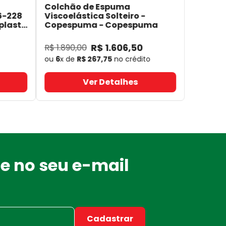
Colchão de Espuma
6-228
Viscoelástica Solteiro -
plast
Copespuma
- Copespuma
R$
1
.
606
,
50
R$
1
.
890
,
00
ou
6
x de
R$
267
,
75
no crédito
Ver Detalhes
e no seu e-mail
Cadastrar