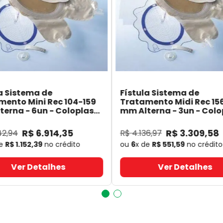
a Sistema de
Fístula Sistema de
mento Mini Rec 104-159
Tratamento Midi Rec 15
erna - 6un - Coloplast
mm Alterna - 3un - Colo
- Coloplast
14060
- Coloplast
R$
6
.
914
,
35
R$
3
.
309
,
58
42
,
94
R$
4
.
136
,
97
de
R$
1
.
152
,
39
no crédito
ou
6
x de
R$
551
,
59
no crédito
Ver Detalhes
Ver Detalhes