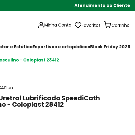
Atendimento ao Cliente
Minha Conta
Favoritos
tar e Estética
Esportivos e ortopédicos
Black Friday 2025
sculino - Coloplast 28412
8412un
Uretral Lubrificado SpeediCath
o - Coloplast 28412