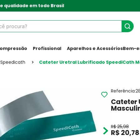
e qualidade em todo Brasil
 procura?
Compressão
Profissional
Aparelhos e Acessórios
Bem-es
Speedicath
Cateter Uretral Lubrificado SpeediCath Ma
Referência
:
2
Cateter 
Masculin
R$
25
,
98
R$
20
,
78