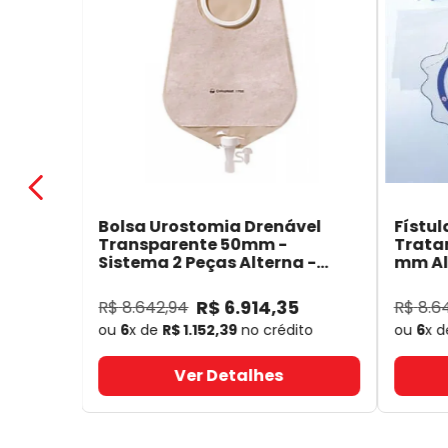
Bolsa Urostomia Drenável
Fístul
Transparente 50mm -
Trata
Sistema 2 Peças Alterna -
mm Alt
Coloplast 17641
- Coloplast
14050
R$
6
.
914
,
35
R$
8
.
642
,
94
R$
8
.
6
ou
6
x de
R$
1
.
152
,
39
no crédito
ou
6
x 
Ver Detalhes