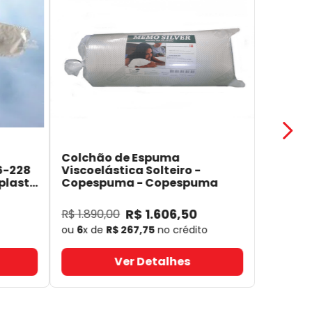
Colchão de Espuma
6-228
Viscoelástica Solteiro -
plast
Copespuma
- Copespuma
R$
1
.
606
,
50
R$
1
.
890
,
00
ou
6
x de
R$
267
,
75
no crédito
Ver Detalhes