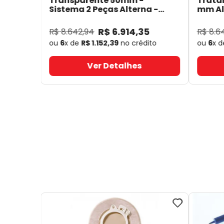
Transparente 50mm -
Trata
Sistema 2 Peças Alterna -
mm Alt
Coloplast 17641
- Coloplast
14050
R$
6
.
914
,
35
R$
8
.
642
,
94
R$
8
.
6
ou
6
x de
R$
1
.
152
,
39
no crédito
ou
6
x 
Ver Detalhes