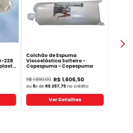
Colchão de Espuma
6-228
Viscoelástica Solteiro -
plast
Copespuma
- Copespuma
R$
1
.
606
,
50
R$
1
.
890
,
00
ou
6
x de
R$
267
,
75
no crédito
Ver Detalhes