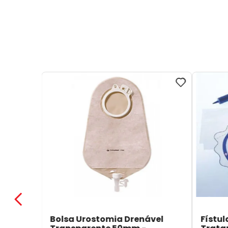
Bolsa Urostomia Drenável
Fístul