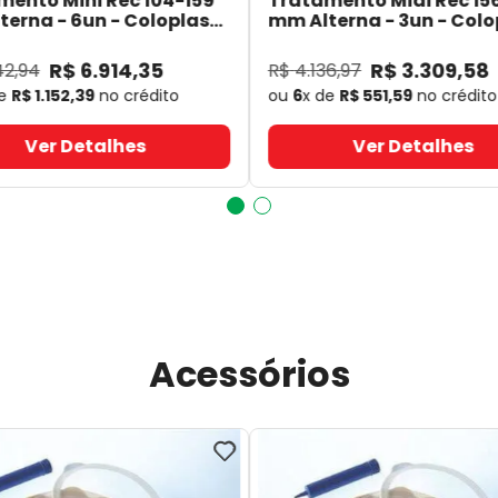
mento Mini Rec 104-159
Tratamento Midi Rec 15
erna - 6un - Coloplast
mm Alterna - 3un - Colo
- Coloplast
14060
- Coloplast
R$
6
.
914
,
35
R$
3
.
309
,
58
42
,
94
R$
4
.
136
,
97
de
R$
1
.
152
,
39
no crédito
ou
6
x de
R$
551
,
59
no crédito
Ver Detalhes
Ver Detalhes
Acessórios