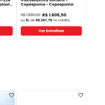
6-228
Viscoelástica Solteiro -
plast
Copespuma
- Copespuma
R$
1
.
606
,
50
R$
1
.
890
,
00
ou
6
x de
R$
267
,
75
no crédito
Ver Detalhes