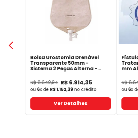
Bolsa Urostomia Drenável
Fístul
Transparente 50mm -
Trata
Sistema 2 Peças Alterna -
mm Alt
Coloplast 17641
- Coloplast
14050
R$
6
.
914
,
35
R$
8
.
642
,
94
R$
8
.
6
ou
6
x de
R$
1
.
152
,
39
no crédito
ou
6
x 
Ver Detalhes