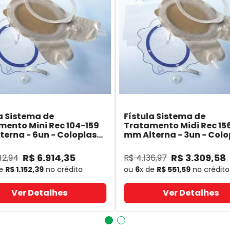
a Sistema de
Fístula Sistema de
mento Mini Rec 104-159
Tratamento Midi Rec 15
erna - 6un - Coloplast
mm Alterna - 3un - Colo
- Coloplast
14060
- Coloplast
R$
6
.
914
,
35
R$
3
.
309
,
58
42
,
94
R$
4
.
136
,
97
de
R$
1
.
152
,
39
no crédito
ou
6
x de
R$
551
,
59
no crédito
Ver Detalhes
Ver Detalhes