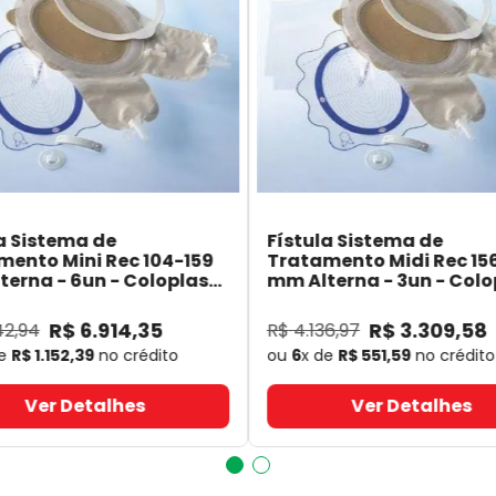
a Sistema de
Fístula Sistema de
mento Mini Rec 104-159
Tratamento Midi Rec 15
erna - 6un - Coloplast
mm Alterna - 3un - Colo
- Coloplast
14060
- Coloplast
R$
6
.
914
,
35
R$
3
.
309
,
58
42
,
94
R$
4
.
136
,
97
de
R$
1
.
152
,
39
no crédito
ou
6
x de
R$
551
,
59
no crédito
Ver Detalhes
Ver Detalhes