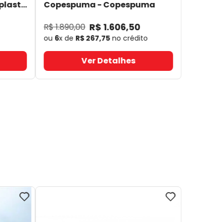
plast
Copespuma
- Copespuma
R$
1
.
606
,
50
R$
1
.
890
,
00
ou
6
x de
R$
267
,
75
no crédito
Ver Detalhes