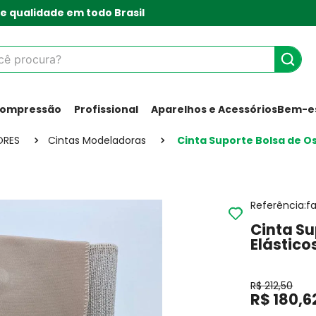
e qualidade em todo Brasil
 procura?
Compressão
Profissional
Aparelhos e Acessórios
Bem-es
ORES
Cintas Modeladoras
Cinta Suporte Bolsa de O
Referência
:
f
Cinta Su
Elástico
R$
212
,
50
R$
180
,
6