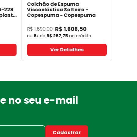
Colchão de Espuma
6-228
Viscoelástica Solteiro -
plast
Copespuma
- Copespuma
R$
1
.
606
,
50
R$
1
.
890
,
00
ou
6
x de
R$
267
,
75
no crédito
Ver Detalhes
e no seu e-mail
Cadastrar