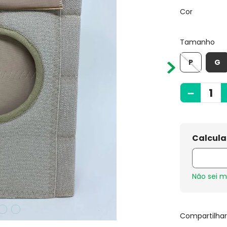
Cor
Tamanho
P
G
－
Não sei 
Compartilha