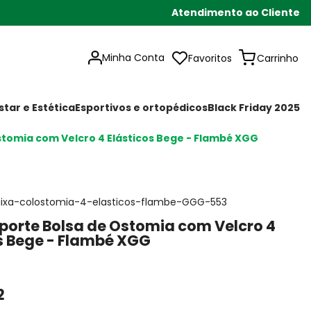
Atendimento ao Cliente
Minha Conta
Favoritos
tar e Estética
Esportivos e ortopédicos
Black Friday 2025
stomia com Velcro 4 Elásticos Bege - Flambé XGG
aixa-colostomia-4-elasticos-flambe-GGG-553
porte Bolsa de Ostomia com Velcro 4
s Bege - Flambé XGG
2