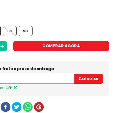
EG
SG
＋
COMPRAR AGORA
meu CEP
r