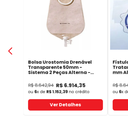
Bolsa Urostomia Drenável
Fístul
Transparente 50mm -
Trata
Sistema 2 Peças Alterna -
mm Alt
Coloplast 17641
- Coloplast
14050
R$
6
.
914
,
35
R$
8
.
642
,
94
R$
8
.
6
ou
6
x de
R$
1
.
152
,
39
no crédito
ou
6
x 
Ver Detalhes