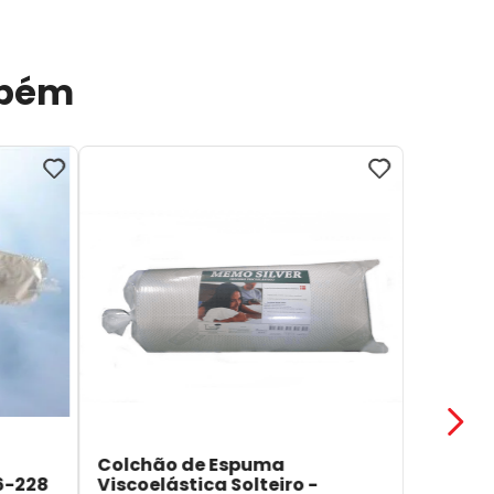
mbém
Colchão de Espuma
6-228
Viscoelástica Solteiro -