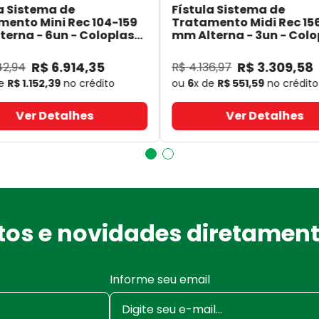
a Sistema de
Fístula Sistema de
mento Mini Rec 104-159
Tratamento Midi Rec 15
erna - 6un - Coloplast
mm Alterna - 3un - Colo
- Coloplast
14060
- Coloplast
R$
6
.
914
,
35
R$
3
.
309
,
58
42
,
94
R$
4
.
136
,
97
de
R$
1
.
152
,
39
no crédito
ou
6
x de
R$
551
,
59
no crédito
Ver Detalhes
Ver Detalhes
os e novidades diretament
Informe seu email