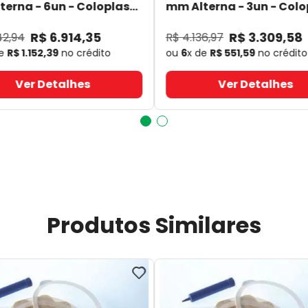
erna - 6un - Coloplast
mm Alterna - 3un - Colo
- Coloplast
14060
- Coloplast
R$
6
.
914
,
35
R$
3
.
309
,
58
42
,
94
R$
4
.
136
,
97
de
R$
1
.
152
,
39
no crédito
ou
6
x de
R$
551
,
59
no crédito
Ver Detalhes
Ver Detalhes
Produtos Similares