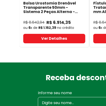
Bolsa Urostomia Drenável
Fístul
Transparente 50mm -
Trata
Sistema 2 Peças Alterna -
mm Alt
Coloplast 17641
- Coloplast
14050
R$
6
.
914
,
35
R$
8
.
642
,
94
R$
8
.
6
ou
6
x de
R$
1
.
152
,
39
no crédito
ou
6
x 
Ver Detalhes
Receba descont
Informe seu nome