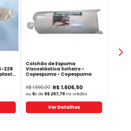
Colchão de Espuma
6-228
Viscoelástica Solteiro -
plast
Copespuma
- Copespuma
R$
1
.
606
,
50
R$
1
.
890
,
00
ou
6
x de
R$
267
,
75
no crédito
Ver Detalhes