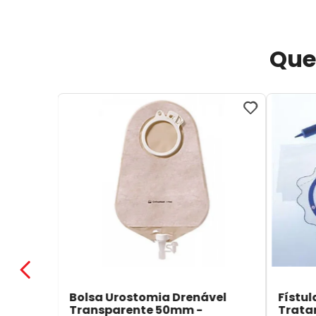
Que
Bolsa Urostomia Drenável
Fístul
Transparente 50mm -
Trata