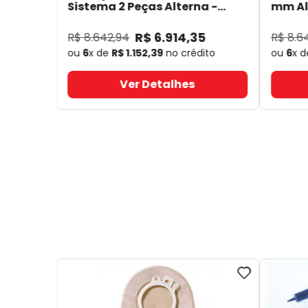
Sistema 2 Peças Alterna -
mm Alt
Coloplast 17641
- Coloplast
14050
R$
6
.
914
,
35
R$
8
.
642
,
94
R$
8
.
6
ou
6
x de
R$
1
.
152
,
39
no crédito
ou
6
x 
Ver Detalhes