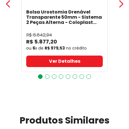
Bolsa Urostomia Drenável
Transparente 50mm - Sistema
2 Peças Alterna - Coloplast
17641
- Coloplast
R$
8
.
642
,
94
R$
5
.
877
,
20
ou
6
x de
R$
979
,
53
no crédito
Ver Detalhes
Produtos Similares