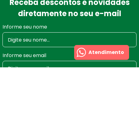
Receba descontos e novidades
diretamente no seu e-mail
Informe seu nome
Atendimento
Informe seu email
Ao se cadastrar você irá concordar com a nossa
Política de Privacidade
e poderá alterar ou cancelar
a newsletter a qualquer momento que desejar. Aqui
você economiza nas suas compras e não recebe
spam.
Cadastrar