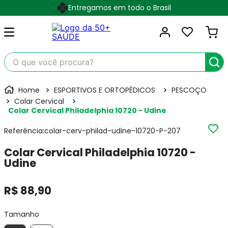
Entregamos em todo o Brasil
O que você procura?
ESPORTIVOS E ORTOPÉDICOS
PESCOÇO
Colar Cervical
Colar Cervical Philadelphia 10720 - Udine
Referência
:
colar-cerv-philad-udine-10720-P-207
Colar Cervical Philadelphia 10720 -
Udine
R$
88
,
90
Tamanho