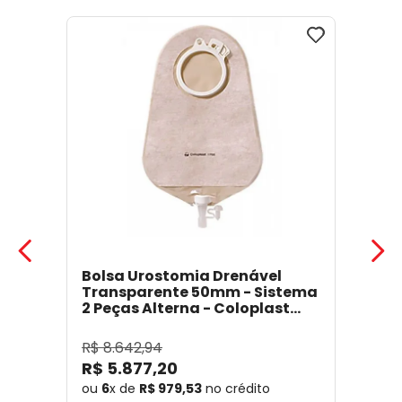
Bolsa Urostomia Drenável
Transparente 50mm - Sistema
2 Peças Alterna - Coloplast
17641
- Coloplast
R$
8
.
642
,
94
R$
5
.
877
,
20
ou
6
x de
R$
979
,
53
no crédito