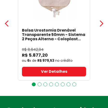
Bolsa Urostomia Drenável
Transparente 50mm - Sistema
2 Peças Alterna - Coloplast
17641
- Coloplast
R$
8
.
642
,
94
R$
5
.
877
,
20
ou
6
x de
R$
979
,
53
no crédito
Ver Detalhes