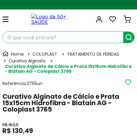
m todo o Brasil
O que você procura?
COLOPLAST
TRATAMENTO DE FERIDAS
Curativo Alginato
Curativo Alginato de Cálcio e Prata 15x15cm Hidrofibra
- Biatain AG - Coloplast 3765
Referência
:
3765un
Curativo Alginato de Cálcio e Prata
15x15cm Hidrofibra - Biatain AG -
Coloplast 3765
R$
163
,
11
R$
130
,
49