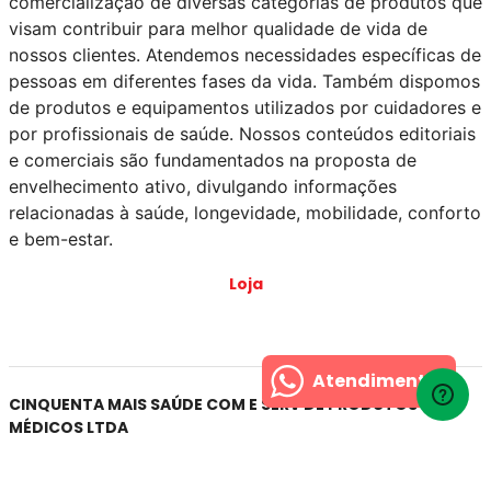
comercialização de diversas categorias de produtos que
visam contribuir para melhor qualidade de vida de
nossos clientes. Atendemos necessidades específicas de
pessoas em diferentes fases da vida. Também dispomos
de produtos e equipamentos utilizados por cuidadores e
por profissionais de saúde. Nossos conteúdos editoriais
e comerciais são fundamentados na proposta de
envelhecimento ativo, divulgando informações
relacionadas à saúde, longevidade, mobilidade, conforto
e bem-estar.
Loja
Atendimento
CINQUENTA MAIS SAÚDE COM E SERV DE PRODUTOS
MÉDICOS LTDA
CNPJ: 16.598.782/0001-42 -Inscrição Estadual: 145.502.831.115
― R. Pedroso de Camargo, 42 Chácara Santo Antônio ― São