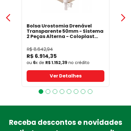
Bolsa Urostomia Drenável
Transparente 50mm - Sistema
2 Peças Alterna - Coloplast
17641
- Coloplast
R$
8
.
642
,
94
R$
6
.
914
,
35
ou
6
x de
R$
1
.
152
,
39
no crédito
Ver Detalhes
Receba descontos e novidades