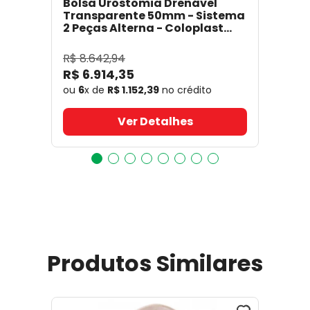
Bolsa Urostomia Drenável
Transparente 50mm - Sistema
2 Peças Alterna - Coloplast
17641
- Coloplast
R$
8
.
642
,
94
R$
6
.
914
,
35
ou
6
x de
R$
1
.
152
,
39
no crédito
Ver Detalhes
Produtos Similares