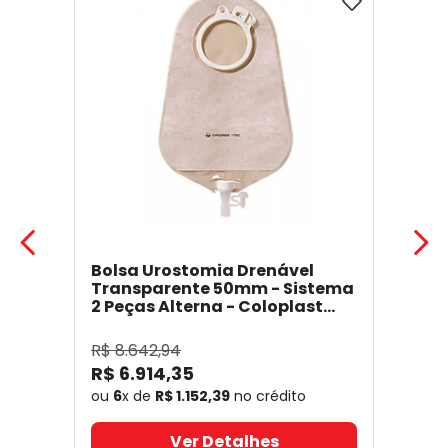
Bolsa Urostomia Drenável
Transparente 50mm - Sistema
2 Peças Alterna - Coloplast
17641
- Coloplast
R$
8
.
642
,
94
R$
6
.
914
,
35
ou
6
x de
R$
1
.
152
,
39
no crédito
Ver Detalhes