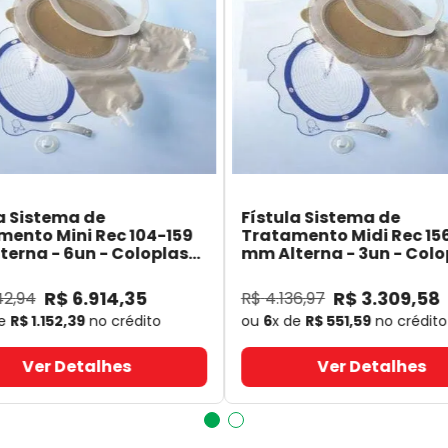
a Sistema de
Fístula Sistema de
mento Mini Rec 104-159
Tratamento Midi Rec 15
erna - 6un - Coloplast
mm Alterna - 3un - Colo
- Coloplast
14060
- Coloplast
R$
6
.
914
,
35
R$
3
.
309
,
58
42
,
94
R$
4
.
136
,
97
de
R$
1
.
152
,
39
no crédito
ou
6
x de
R$
551
,
59
no crédito
Ver Detalhes
Ver Detalhes