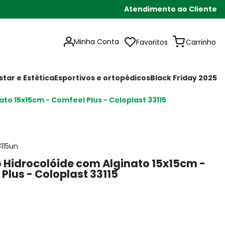
Atendimento ao Cliente
Minha Conta
Favoritos
tar e Estética
Esportivos e ortopédicos
Black Friday 2025
to 15x15cm - Comfeel Plus - Coloplast 33115
3115un
 Hidrocolóide com Alginato 15x15cm -
Plus - Coloplast 33115