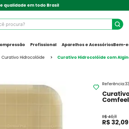
e qualidade em todo Brasil
 procura?
Compressão
Profissional
Aparelhos e Acessórios
Bem-es
Curativo Hidrocolóide
Curativo Hidrocolóide com Algina
Referência
:
3
Curativo
Comfeel 
R$
40
,
11
R$
32
,
09