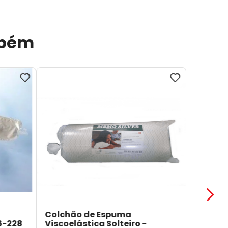
mbém
Colchão de Espuma
6-228
Viscoelástica Solteiro -