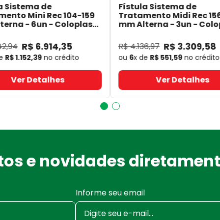
a Sistema de
Fístula Sistema de
mento Mini Rec 104-159
Tratamento Midi Rec 15
erna - 6un - Coloplast
mm Alterna - 3un - Colo
- Coloplast
14060
- Coloplast
R$
6
.
914
,
35
R$
3
.
309
,
58
42
,
94
R$
4
.
136
,
97
de
R$
1
.
152
,
39
no crédito
ou
6
x de
R$
551
,
59
no crédito
Ver Detalhes
Ver Detalhes
os e novidades diretament
Informe seu email