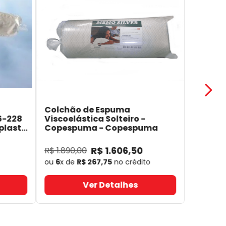
Colchão de Espuma
6-228
Viscoelástica Solteiro -
plast
Copespuma
- Copespuma
R$
1
.
606
,
50
R$
1
.
890
,
00
ou
6
x de
R$
267
,
75
no crédito
Ver Detalhes