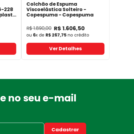
Colchão de Espuma
6-228
Viscoelástica Solteiro -
plast
Copespuma
- Copespuma
R$
1
.
606
,
50
R$
1
.
890
,
00
ou
6
x de
R$
267
,
75
no crédito
Ver Detalhes
e no seu e-mail
Cadastrar