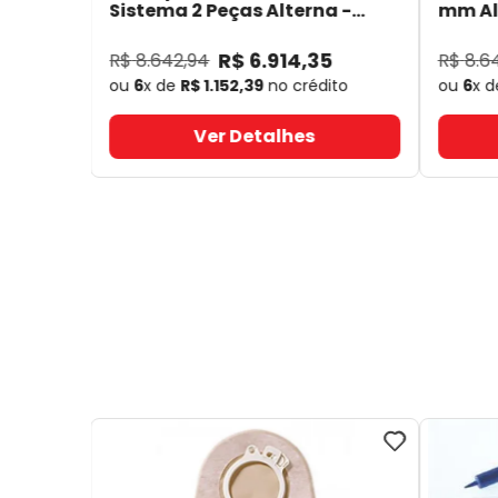
Sistema 2 Peças Alterna -
mm Alt
Coloplast 17641
- Coloplast
14050
R$
6
.
914
,
35
R$
8
.
642
,
94
R$
8
.
6
ou
6
x de
R$
1
.
152
,
39
no crédito
ou
6
x 
Ver Detalhes