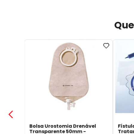
Que
Bolsa Urostomia Drenável
Fístul
Transparente 50mm -
Trata