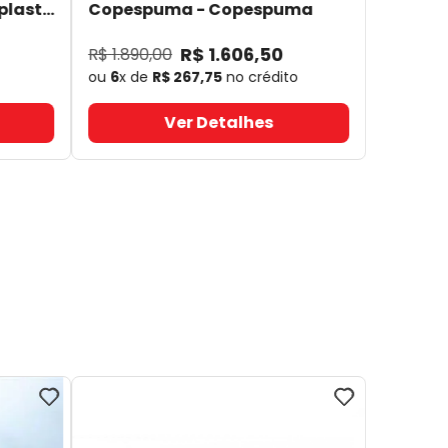
plast
Copespuma
- Copespuma
R$
1
.
606
,
50
R$
1
.
890
,
00
ou
6
x de
R$
267
,
75
no crédito
Ver Detalhes