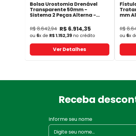
Bolsa Urostomia Drenável
Fístul
Transparente 50mm -
Trata
Sistema 2 Peças Alterna -
mm Alt
Coloplast 17641
- Coloplast
14050
R$
6
.
914
,
35
R$
8
.
642
,
94
R$
8
.
6
ou
6
x de
R$
1
.
152
,
39
no crédito
ou
6
x 
Ver Detalhes
Receba descont
Informe seu nome