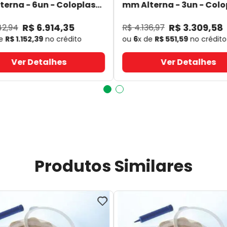
erna - 6un - Coloplast
mm Alterna - 3un - Colo
- Coloplast
14060
- Coloplast
R$
6
.
914
,
35
R$
3
.
309
,
58
42
,
94
R$
4
.
136
,
97
de
R$
1
.
152
,
39
no crédito
ou
6
x de
R$
551
,
59
no crédito
Ver Detalhes
Ver Detalhes
Produtos Similares