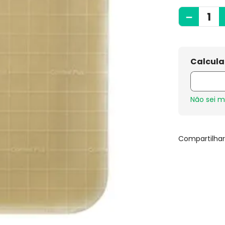
－
Não sei 
Compartilha