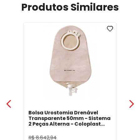
Produtos Similares
Bolsa Urostomia Drenável
Transparente 50mm - Sistema
2 Peças Alterna - Coloplast
17641
- Coloplast
R$
8
.
642
,
94