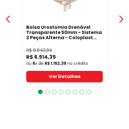
Bolsa Urostomia Drenável
Transparente 50mm - Sistema
2 Peças Alterna - Coloplast
17641
- Coloplast
R$
8
.
642
,
94
R$
6
.
914
,
35
ou
6
x de
R$
1
.
152
,
39
no crédito
Ver Detalhes