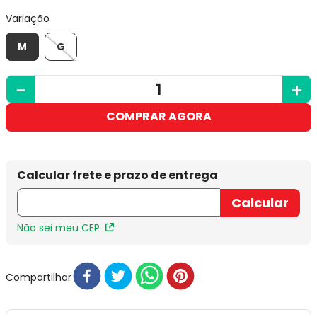
Variação
M
G
－
＋
COMPRAR AGORA
Não sei meu CEP
Compartilhar