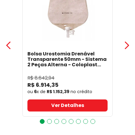
Bolsa Urostomia Drenável
Transparente 50mm - Sistema
2 Peças Alterna - Coloplast
17641
- Coloplast
R$
8
.
642
,
94
R$
6
.
914
,
35
ou
6
x de
R$
1
.
152
,
39
no crédito
Ver Detalhes