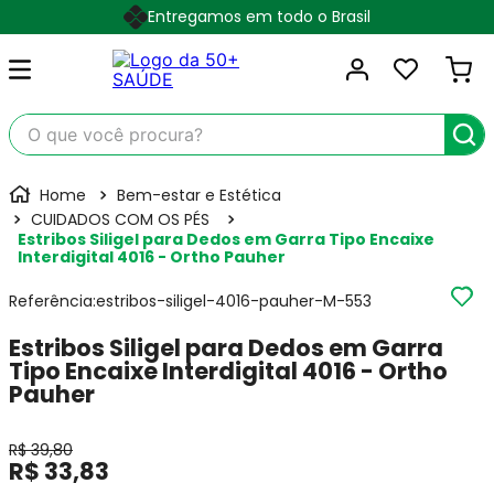
Entregamos em todo o Brasil
O que você procura?
Bem-estar e Estética
CUIDADOS COM OS PÉS
Estribos Siligel para Dedos em Garra Tipo Encaixe
Interdigital 4016 - Ortho Pauher
Referência
:
estribos-siligel-4016-pauher-M-553
Estribos Siligel para Dedos em Garra
Tipo Encaixe Interdigital 4016 - Ortho
Pauher
R$
39
,
80
R$
33
,
83