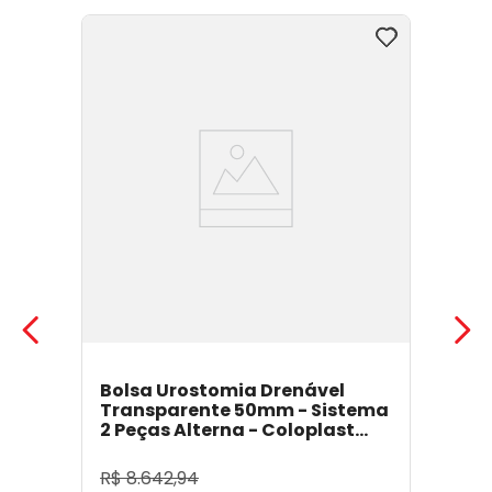
Bolsa Urostomia Drenável
Transparente 50mm - Sistema
2 Peças Alterna - Coloplast
17641
- Coloplast
R$
8
.
642
,
94