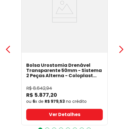
Bolsa Urostomia Drenável
Transparente 50mm - Sistema
2 Peças Alterna - Coloplast
17641
- Coloplast
R$
8
.
642
,
94
R$
5
.
877
,
20
ou
6
x de
R$
979
,
53
no crédito
Ver Detalhes