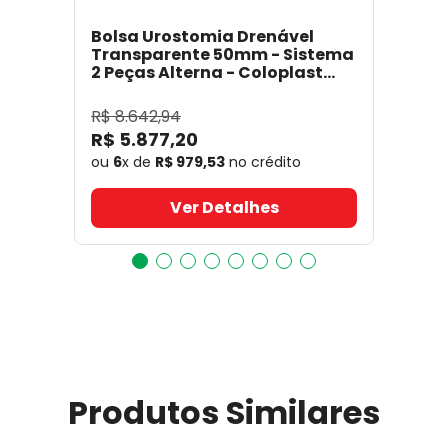
Bolsa Urostomia Drenável
Transparente 50mm - Sistema
2 Peças Alterna - Coloplast
17641
- Coloplast
R$
8
.
642
,
94
R$
5
.
877
,
20
ou
6
x de
R$
979
,
53
no crédito
Ver Detalhes
Produtos Similares