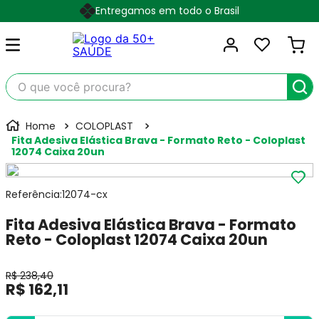
Entregamos em todo o Brasil
O que você procura?
COLOPLAST
Fita Adesiva Elástica Brava - Formato Reto - Coloplast
12074 Caixa 20un
Referência
:
12074-cx
Fita Adesiva Elástica Brava - Formato
Reto - Coloplast 12074 Caixa 20un
R$
238
,
40
R$
162
,
11