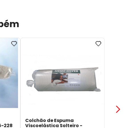
mbém
Colchão de Espuma
6-228
Viscoelástica Solteiro -