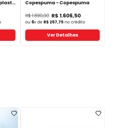
plast
Copespuma
- Copespuma
R$
1
.
606
,
50
R$
1
.
890
,
00
o
ou
6
x de
R$
267
,
75
no crédito
Ver Detalhes