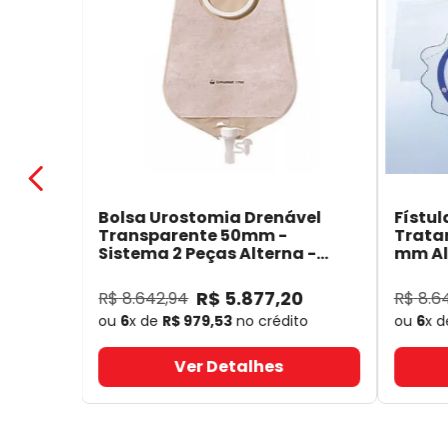
Bolsa Urostomia Drenável
Fístul
Transparente 50mm -
Trata
Sistema 2 Peças Alterna -
mm Alt
Coloplast 17641
- Coloplast
14050
R$
5
.
877
,
20
R$
8
.
642
,
94
R$
8
.
6
ou
6
x de
R$
979
,
53
no crédito
ou
6
x 
Ver Detalhes