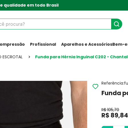
e qualidade em todo Brasil
 procura?
Compressão
Profissional
Aparelhos e Acessórios
Bem-es
O ESCROTAL
Funda para Hérnia Inguinal C202 - Chantal
Referência
:
f
Funda pa
R$
105
,
70
R$
89
,
8