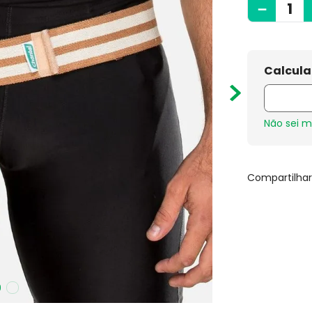
－
Não sei 
Compartilha