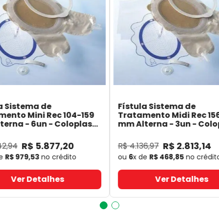
a Sistema de
Fístula Sistema de
mento Mini Rec 104-159
Tratamento Midi Rec 15
erna - 6un - Coloplast
mm Alterna - 3un - Colo
- Coloplast
14060
- Coloplast
R$
5
.
877
,
20
R$
2
.
813
,
14
42
,
94
R$
4
.
136
,
97
de
R$
979
,
53
no crédito
ou
6
x de
R$
468
,
85
no crédit
Ver Detalhes
Ver Detalhes