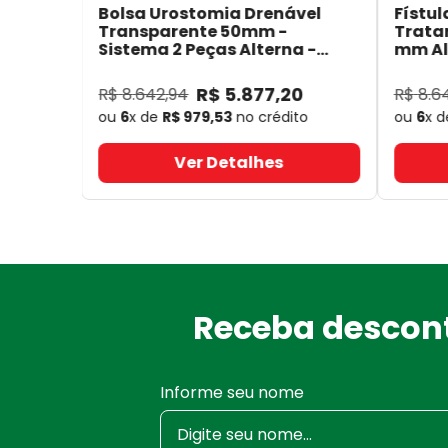
Bolsa Urostomia Drenável
Fístul
Transparente 50mm -
Trata
Sistema 2 Peças Alterna -
mm Alt
Coloplast 17641
- Coloplast
14050
R$
5
.
877
,
20
R$
8
.
642
,
94
R$
8
.
6
ou
6
x de
R$
979
,
53
no crédito
ou
6
x 
Ver Detalhes
Receba descont
Informe seu nome