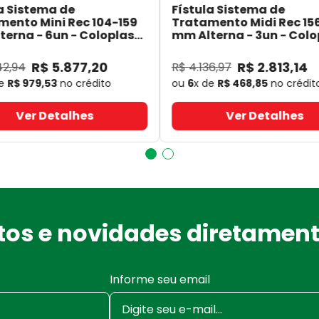
a Sistema de
Fístula Sistema de
mento Mini Rec 104-159
Tratamento Midi Rec 15
erna - 6un - Coloplast
mm Alterna - 3un - Colo
- Coloplast
14060
- Coloplast
R$
5
.
877
,
20
R$
2
.
813
,
14
42
,
94
R$
4
.
136
,
97
de
R$
979
,
53
no crédito
ou
6
x de
R$
468
,
85
no crédit
Ver Detalhes
Ver Detalhes
os e novidades diretament
Informe seu email