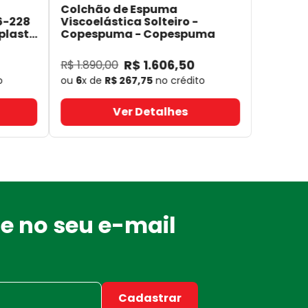
Colchão de Espuma
6-228
Viscoelástica Solteiro -
plast
Copespuma
- Copespuma
R$
1
.
606
,
50
R$
1
.
890
,
00
o
ou
6
x de
R$
267
,
75
no crédito
Ver Detalhes
e no seu e-mail
Cadastrar