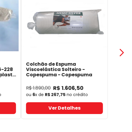
Colchão de Espuma
6-228
Viscoelástica Solteiro -
plast
Copespuma
- Copespuma
R$
1
.
606
,
50
R$
1
.
890
,
00
o
ou
6
x de
R$
267
,
75
no crédito
Ver Detalhes