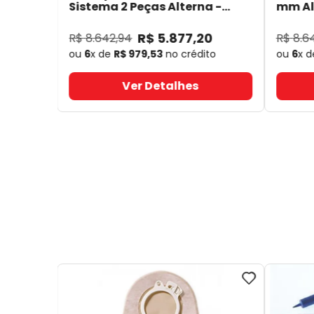
Sistema 2 Peças Alterna -
mm Alt
Coloplast 17641
- Coloplast
14050
R$
5
.
877
,
20
R$
8
.
642
,
94
R$
8
.
6
ou
6
x de
R$
979
,
53
no crédito
ou
6
x 
Ver Detalhes