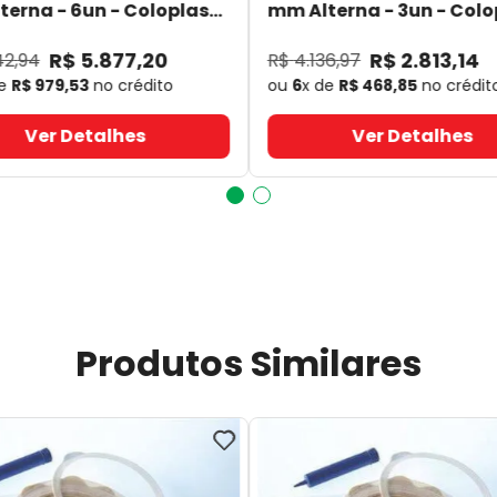
erna - 6un - Coloplast
mm Alterna - 3un - Colo
- Coloplast
14060
- Coloplast
R$
5
.
877
,
20
R$
2
.
813
,
14
42
,
94
R$
4
.
136
,
97
de
R$
979
,
53
no crédito
ou
6
x de
R$
468
,
85
no crédit
Ver Detalhes
Ver Detalhes
Produtos Similares