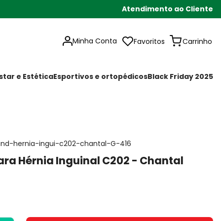
Atendimento ao Cliente
Minha Conta
Favoritos
tar e Estética
Esportivos e ortopédicos
Black Friday 2025
und-hernia-ingui-c202-chantal-G-416
ra Hérnia Inguinal C202 - Chantal
4