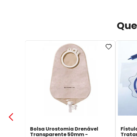
Que
Bolsa Urostomia Drenável
Fístul
Transparente 50mm -
Trata