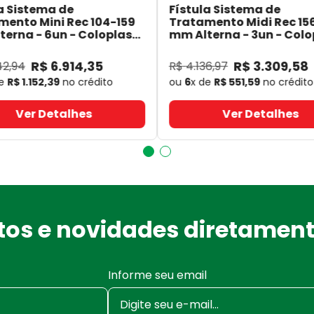
a Sistema de
Fístula Sistema de
mento Mini Rec 104-159
Tratamento Midi Rec 15
erna - 6un - Coloplast
mm Alterna - 3un - Colo
- Coloplast
14060
- Coloplast
R$
6
.
914
,
35
R$
3
.
309
,
58
42
,
94
R$
4
.
136
,
97
de
R$
1
.
152
,
39
no crédito
ou
6
x de
R$
551
,
59
no crédito
Ver Detalhes
Ver Detalhes
os e novidades diretament
Informe seu email