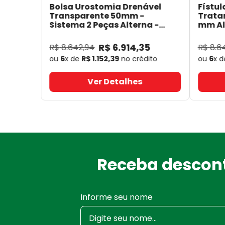
Bolsa Urostomia Drenável
Fístul
Transparente 50mm -
Trata
Sistema 2 Peças Alterna -
mm Alt
Coloplast 17641
- Coloplast
14050
R$
6
.
914
,
35
R$
8
.
642
,
94
R$
8
.
6
ou
6
x de
R$
1
.
152
,
39
no crédito
ou
6
x 
Ver Detalhes
Receba descont
Informe seu nome