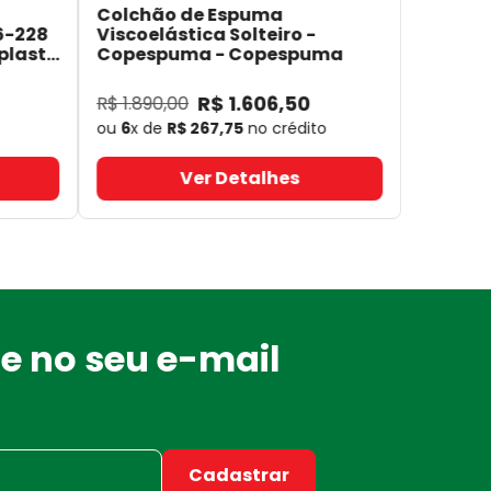
Colchão de Espuma
6-228
Viscoelástica Solteiro -
plast
Copespuma
- Copespuma
R$
1
.
606
,
50
R$
1
.
890
,
00
ou
6
x de
R$
267
,
75
no crédito
Ver Detalhes
e no seu e-mail
Cadastrar