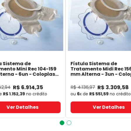
a Sistema de
Fístula Sistema de
mento Mini Rec 104-159
Tratamento Midi Rec 15
erna - 6un - Coloplast
mm Alterna - 3un - Colo
- Coloplast
14060
- Coloplast
R$
6
.
914
,
35
R$
3
.
309
,
58
42
,
94
R$
4
.
136
,
97
de
R$
1
.
152
,
39
no crédito
ou
6
x de
R$
551
,
59
no crédito
Ver Detalhes
Ver Detalhes