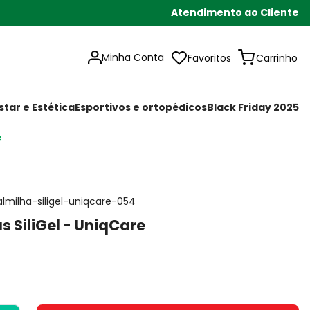
Atendimento ao Cliente
Minha Conta
Favoritos
tar e Estética
Esportivos e ortopédicos
Black Friday 2025
e
almilha-siligel-uniqcare-054
s SiliGel - UniqCare