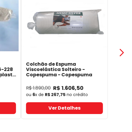
Colchão de Espuma
6-228
Viscoelástica Solteiro -
plast
Copespuma
- Copespuma
R$
1
.
606
,
50
R$
1
.
890
,
00
ou
6
x de
R$
267
,
75
no crédito
Ver Detalhes