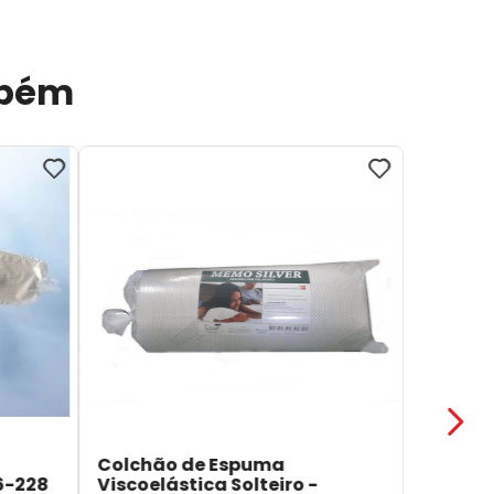
mbém
Colchão de Espuma
6-228
Viscoelástica Solteiro -