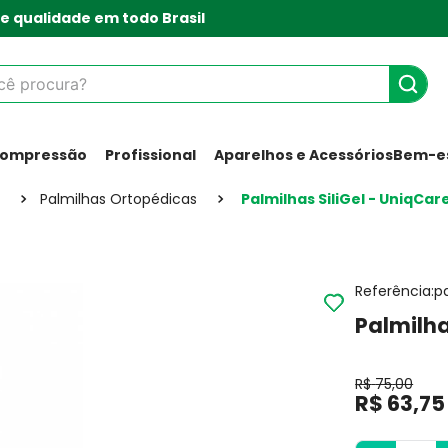
e qualidade em todo Brasil
 procura?
Compressão
Profissional
Aparelhos e Acessórios
Bem-es
Palmilhas Ortopédicas
Palmilhas SiliGel - UniqCar
Referência
:
p
Palmilha
R$
75
,
00
R$
63
,
75