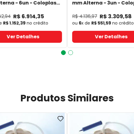
erna - 6un - Coloplast
mm Alterna - 3un - Colo
- Coloplast
14060
- Coloplast
R$
6
.
914
,
35
R$
3
.
309
,
58
42
,
94
R$
4
.
136
,
97
de
R$
1
.
152
,
39
no crédito
ou
6
x de
R$
551
,
59
no crédito
Ver Detalhes
Ver Detalhes
Produtos Similares