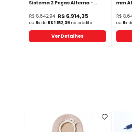
Sistema 2 Peças Alterna -
mm Alt
Coloplast 17641
- Coloplast
14050
R$
6
.
914
,
35
R$
8
.
642
,
94
R$
8
.
6
ou
6
x de
R$
1
.
152
,
39
no crédito
ou
6
x 
Ver Detalhes