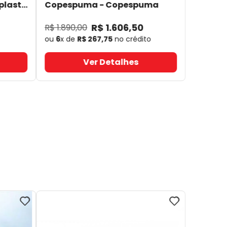
plast
Copespuma
- Copespuma
R$
1
.
606
,
50
R$
1
.
890
,
00
ou
6
x de
R$
267
,
75
no crédito
Ver Detalhes