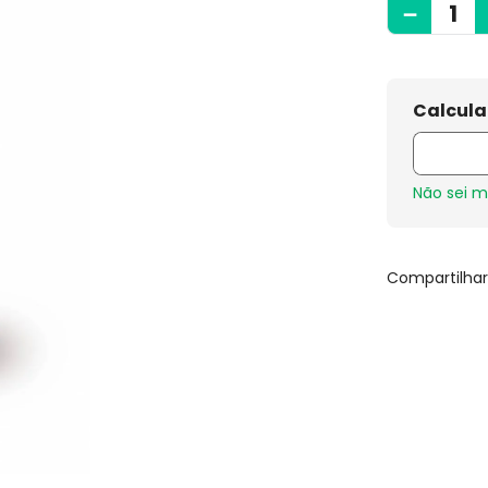
－
Não sei 
Compartilha