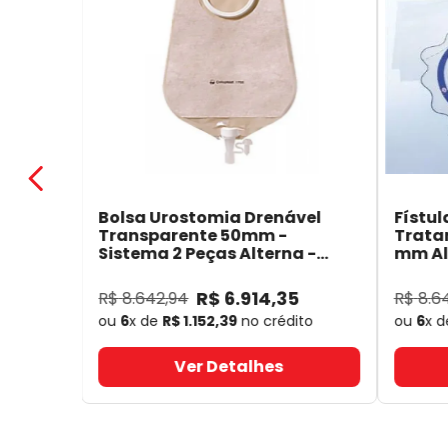
Bolsa Urostomia Drenável
Fístul
Transparente 50mm -
Trata
Sistema 2 Peças Alterna -
mm Alt
Coloplast 17641
- Coloplast
14050
R$
6
.
914
,
35
R$
8
.
642
,
94
R$
8
.
6
ou
6
x de
R$
1
.
152
,
39
no crédito
ou
6
x 
Ver Detalhes