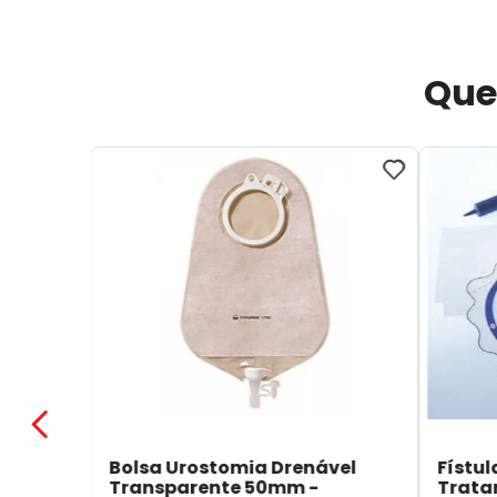
Que
Bolsa Urostomia Drenável
Fístul
Transparente 50mm -
Trata