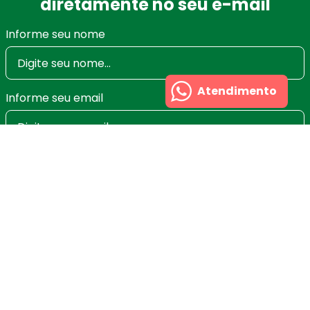
diretamente no seu e-mail
Informe seu nome
Atendimento
Informe seu email
Ao se cadastrar você irá concordar com a nossa
Política de Privacidade
e poderá alterar ou cancelar
a newsletter a qualquer momento que desejar. Aqui
você economiza nas suas compras e não recebe
spam.
Cadastrar