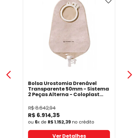
Bolsa Urostomia Drenável
Transparente 50mm - Sistema
2 Peças Alterna - Coloplast
17641
- Coloplast
R$
8
.
642
,
94
R$
6
.
914
,
35
ou
6
x de
R$
1
.
152
,
39
no crédito
Ver Detalhes