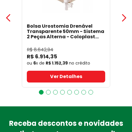
Bolsa Urostomia Drenável
Transparente 50mm - Sistema
2 Peças Alterna - Coloplast
17641
- Coloplast
R$
8
.
642
,
94
R$
6
.
914
,
35
ou
6
x de
R$
1
.
152
,
39
no crédito
Ver Detalhes
Receba descontos e novidades