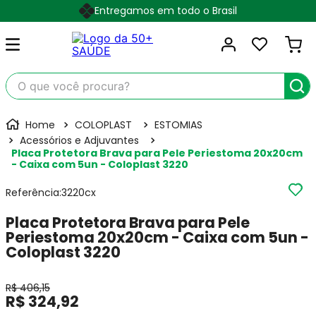
Entregamos em todo o Brasil
O que você procura?
COLOPLAST
ESTOMIAS
Acessórios e Adjuvantes
Placa Protetora Brava para Pele Periestoma 20x20cm
- Caixa com 5un - Coloplast 3220
Referência
:
3220cx
Placa Protetora Brava para Pele
Periestoma 20x20cm - Caixa com 5un -
Coloplast 3220
R$
406
,
15
R$
324
,
92