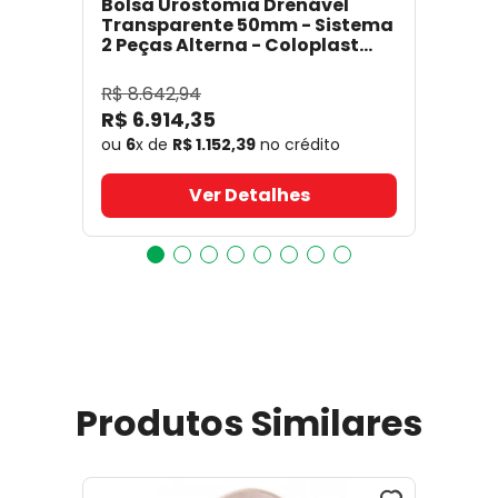
Bolsa Urostomia Drenável
Transparente 50mm - Sistema
2 Peças Alterna - Coloplast
17641
- Coloplast
R$
8
.
642
,
94
R$
6
.
914
,
35
ou
6
x de
R$
1
.
152
,
39
no crédito
Ver Detalhes
Produtos Similares