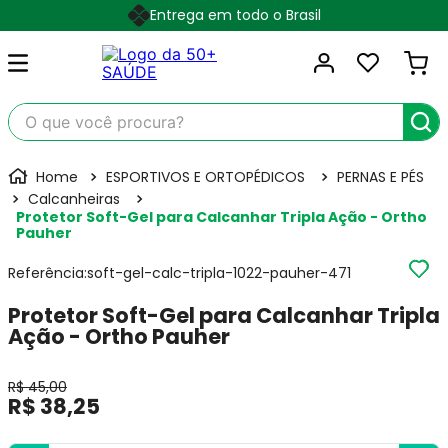
Entrega em todo o Brasil
O que você procura?
ESPORTIVOS E ORTOPÉDICOS
PERNAS E PÉS
Calcanheiras
Protetor Soft-Gel para Calcanhar Tripla Ação - Ortho
Pauher
Referência
:
soft-gel-calc-tripla-1022-pauher-471
Protetor Soft-Gel para Calcanhar Tripla
Ação - Ortho Pauher
R$
45
,
00
R$
38
,
25