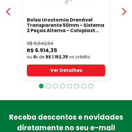
Bolsa Urostomia Drenável
Transparente 50mm - Sistema
2 Peças Alterna - Coloplast
17641
- Coloplast
R$
8
.
642
,
94
R$
6
.
914
,
35
ou
6
x de
R$
1
.
152
,
39
no crédito
Ver Detalhes
Receba descontos e novidades
diretamente no seu e-mail