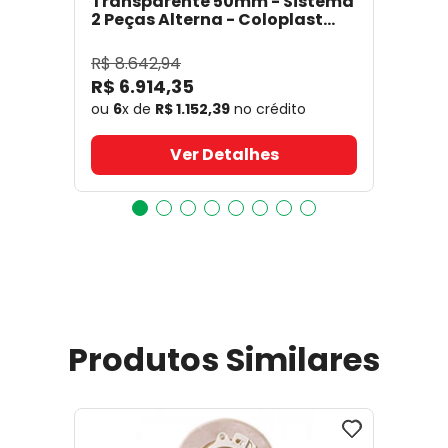
Transparente 50mm - Sistema
2 Peças Alterna - Coloplast
17641
- Coloplast
R$
8
.
642
,
94
R$
6
.
914
,
35
ou
6
x de
R$
1
.
152
,
39
no crédito
Ver Detalhes
Produtos Similares