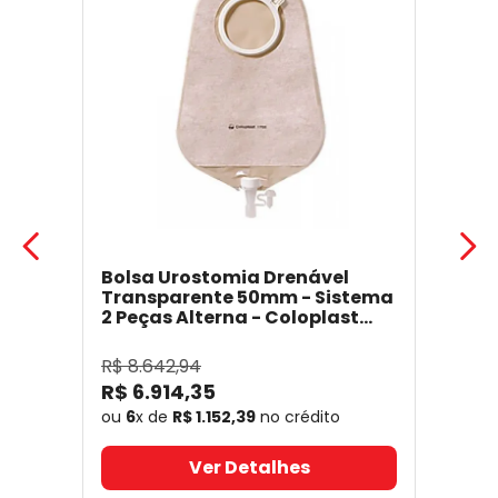
Bolsa Urostomia Drenável
Transparente 50mm - Sistema
2 Peças Alterna - Coloplast
17641
- Coloplast
R$
8
.
642
,
94
R$
6
.
914
,
35
ou
6
x de
R$
1
.
152
,
39
no crédito
Ver Detalhes