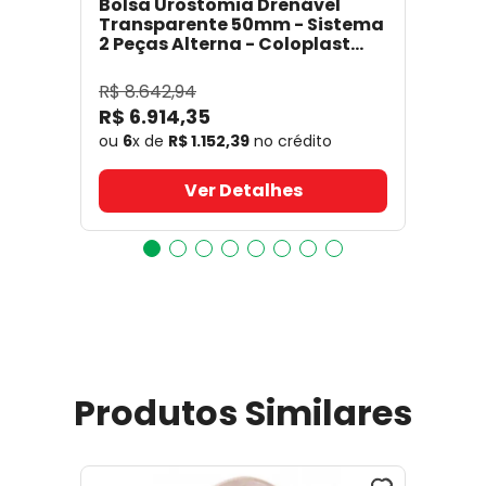
Bolsa Urostomia Drenável
Transparente 50mm - Sistema
2 Peças Alterna - Coloplast
17641
- Coloplast
R$
8
.
642
,
94
R$
6
.
914
,
35
ou
6
x de
R$
1
.
152
,
39
no crédito
Ver Detalhes
Produtos Similares