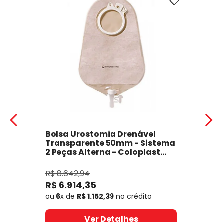
Bolsa Urostomia Drenável
Transparente 50mm - Sistema
2 Peças Alterna - Coloplast
17641
- Coloplast
R$
8
.
642
,
94
R$
6
.
914
,
35
ou
6
x de
R$
1
.
152
,
39
no crédito
Ver Detalhes