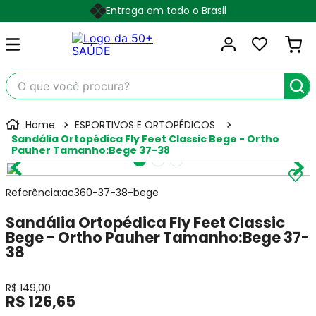
Entrega em todo o Brasil
O que você procura?
ESPORTIVOS E ORTOPÉDICOS
Sandália Ortopédica Fly Feet Classic Bege - Ortho
Pauher Tamanho:Bege 37-38
Referência
:
ac360-37-38-bege
Sandália Ortopédica Fly Feet Classic
Bege - Ortho Pauher Tamanho:Bege 37-
38
R$
149
,
00
R$
126
,
65