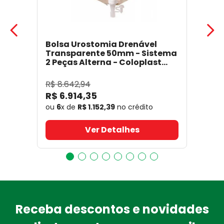
Bolsa Urostomia Drenável
Transparente 50mm - Sistema
2 Peças Alterna - Coloplast
17641
- Coloplast
R$
8
.
642
,
94
R$
6
.
914
,
35
ou
6
x de
R$
1
.
152
,
39
no crédito
Ver Detalhes
Receba descontos e novidades