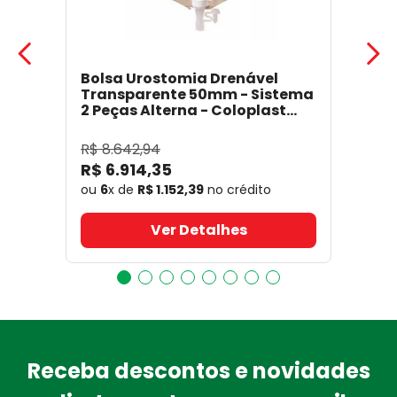
Bolsa Urostomia Drenável
Transparente 50mm - Sistema
2 Peças Alterna - Coloplast
17641
- Coloplast
R$
8
.
642
,
94
R$
6
.
914
,
35
ou
6
x de
R$
1
.
152
,
39
no crédito
Ver Detalhes
Receba descontos e novidades