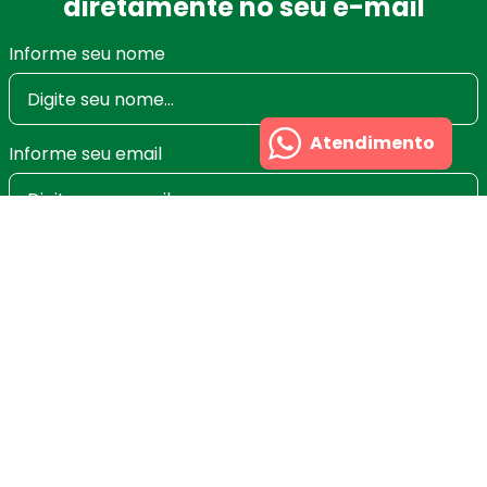
diretamente no seu e-mail
Informe seu nome
Atendimento
Informe seu email
Ao se cadastrar você irá concordar com a nossa
Política de Privacidade
e poderá alterar ou cancelar
a newsletter a qualquer momento que desejar. Aqui
você economiza nas suas compras e não recebe
spam.
Cadastrar