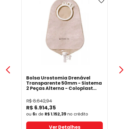
Bolsa Urostomia Drenável
Transparente 50mm - Sistema
2 Peças Alterna - Coloplast
17641
- Coloplast
R$
8
.
642
,
94
R$
6
.
914
,
35
ou
6
x de
R$
1
.
152
,
39
no crédito
Ver Detalhes