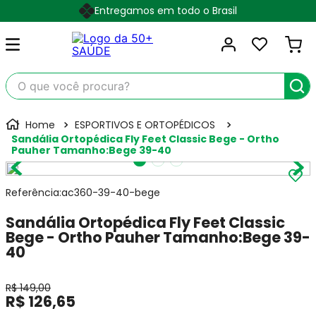
Entregamos em todo o Brasil
O que você procura?
ESPORTIVOS E ORTOPÉDICOS
Sandália Ortopédica Fly Feet Classic Bege - Ortho
Pauher Tamanho:Bege 39-40
Referência
:
ac360-39-40-bege
Sandália Ortopédica Fly Feet Classic
Bege - Ortho Pauher Tamanho:Bege 39-
40
R$
149
,
00
R$
126
,
65