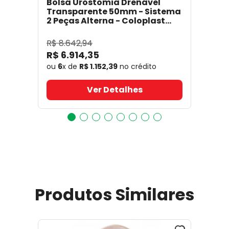
Bolsa Urostomia Drenável
Transparente 50mm - Sistema
2 Peças Alterna - Coloplast
17641
- Coloplast
R$
8
.
642
,
94
R$
6
.
914
,
35
ou
6
x de
R$
1
.
152
,
39
no crédito
Ver Detalhes
Produtos Similares