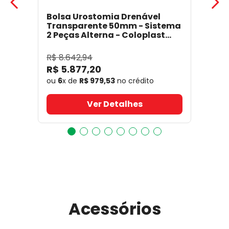
Bolsa Urostomia Drenável
Transparente 50mm - Sistema
2 Peças Alterna - Coloplast
17641
- Coloplast
R$
8
.
642
,
94
R$
5
.
877
,
20
ou
6
x de
R$
979
,
53
no crédito
Ver Detalhes
Acessórios