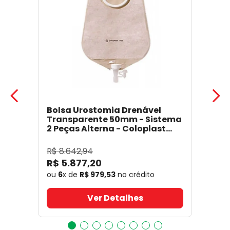
Bolsa Urostomia Drenável
Transparente 50mm - Sistema
2 Peças Alterna - Coloplast
17641
- Coloplast
R$
8
.
642
,
94
R$
5
.
877
,
20
ou
6
x de
R$
979
,
53
no crédito
Ver Detalhes