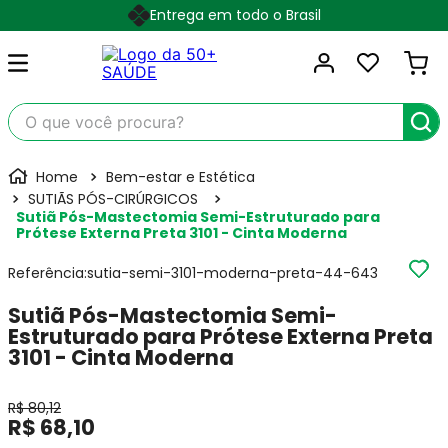
Entrega em todo o Brasil
O que você procura?
Bem-estar e Estética
SUTIÃS PÓS-CIRÚRGICOS
Sutiã Pós-Mastectomia Semi-Estruturado para
Prótese Externa Preta 3101 - Cinta Moderna
Referência
:
sutia-semi-3101-moderna-preta-44-643
Sutiã Pós-Mastectomia Semi-
Estruturado para Prótese Externa Preta
3101 - Cinta Moderna
R$
80
,
12
R$
68
,
10