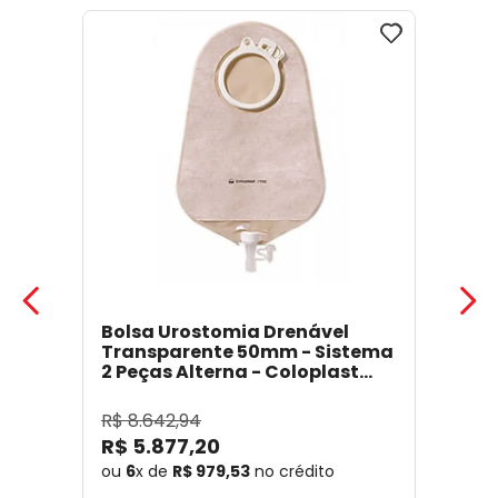
Bolsa Urostomia Drenável
Transparente 50mm - Sistema
2 Peças Alterna - Coloplast
17641
- Coloplast
R$
8
.
642
,
94
R$
5
.
877
,
20
ou
6
x de
R$
979
,
53
no crédito