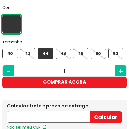
Cor
Tamanho
40
42
44
46
48
50
52
－
＋
COMPRAR AGORA
Não sei meu CEP