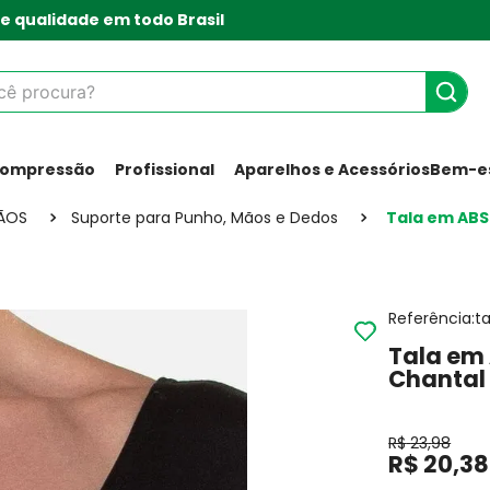
e qualidade em todo Brasil
 procura?
Compressão
Profissional
Aparelhos e Acessórios
Bem-es
ÃOS
Suporte para Punho, Mãos e Dedos
Tala em ABS
Referência
:
t
Tala em 
Chantal
R$
23
,
98
R$
20
,
38