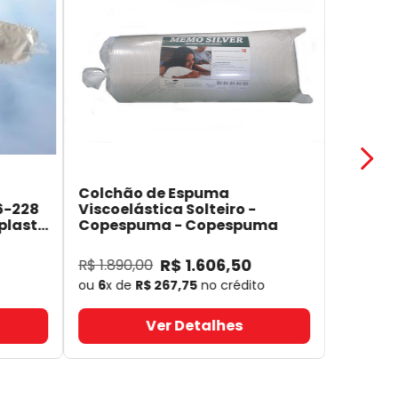
Colchão de Espuma
6-228
Viscoelástica Solteiro -
plast
Copespuma
- Copespuma
R$
1
.
606
,
50
R$
1
.
890
,
00
ou
6
x de
R$
267
,
75
no crédito
Ver Detalhes