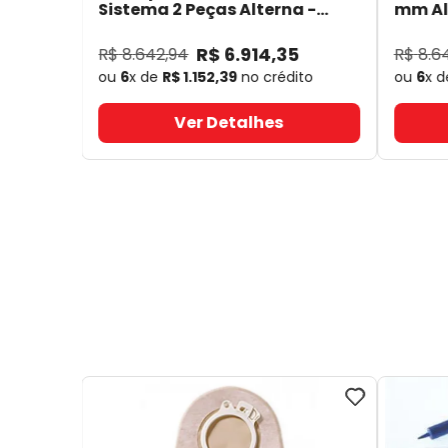
Sistema 2 Peças Alterna -
mm Alt
Coloplast 17641
- Coloplast
14050
R$
6
.
914
,
35
R$
8
.
642
,
94
R$
8
.
6
ou
6
x de
R$
1
.
152
,
39
no crédito
ou
6
x 
Ver Detalhes