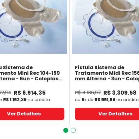
a Sistema de
Fístula Sistema de
mento Mini Rec 104-159
Tratamento Midi Rec 15
erna - 6un - Coloplast
mm Alterna - 3un - Colo
- Coloplast
14060
- Coloplast
R$
6
.
914
,
35
R$
3
.
309
,
58
42
,
94
R$
4
.
136
,
97
de
R$
1
.
152
,
39
no crédito
ou
6
x de
R$
551
,
59
no crédito
Ver Detalhes
Ver Detalhes