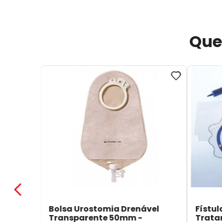
Que
Bolsa Urostomia Drenável
Fístul
Transparente 50mm -
Trata