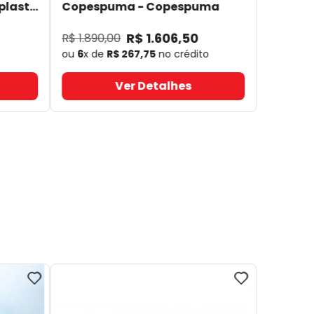
plast
Copespuma
- Copespuma
R$
1
.
606
,
50
R$
1
.
890
,
00
ou
6
x de
R$
267
,
75
no crédito
Ver Detalhes