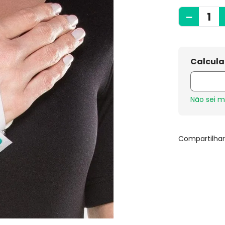
－
Não sei 
Compartilha