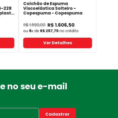
Colchão de Espuma
6-228
Viscoelástica Solteiro -
plast
Copespuma
- Copespuma
R$
1
.
606
,
50
R$
1
.
890
,
00
ou
6
x de
R$
267
,
75
no crédito
Ver Detalhes
e no seu e-mail
Cadastrar