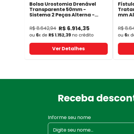
Bolsa Urostomia Drenável
Fístul
Transparente 50mm -
Trata
Sistema 2 Peças Alterna -
mm Alt
Coloplast 17641
- Coloplast
14050
R$
6
.
914
,
35
R$
8
.
642
,
94
R$
8
.
6
ou
6
x de
R$
1
.
152
,
39
no crédito
ou
6
x 
Ver Detalhes
Receba descont
Informe seu nome