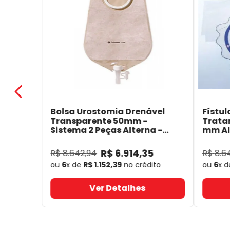
Bolsa Urostomia Drenável
Fístul
Transparente 50mm -
Trata
Sistema 2 Peças Alterna -
mm Alt
Coloplast 17641
- Coloplast
14050
R$
6
.
914
,
35
R$
8
.
642
,
94
R$
8
.
6
ou
6
x de
R$
1
.
152
,
39
no crédito
ou
6
x 
Ver Detalhes