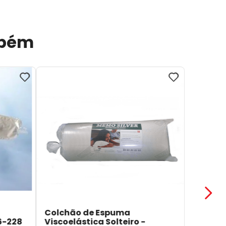
mbém
Colchão de Espuma
6-228
Viscoelástica Solteiro -