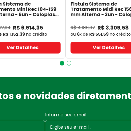
a Sistema de
Fístula Sistema de
mento Mini Rec 104-159
Tratamento Midi Rec 15
erna - 6un - Coloplast
mm Alterna - 3un - Colo
- Coloplast
14060
- Coloplast
R$
6
.
914
,
35
R$
3
.
309
,
58
42
,
94
R$
4
.
136
,
97
de
R$
1
.
152
,
39
no crédito
ou
6
x de
R$
551
,
59
no crédito
Ver Detalhes
Ver Detalhes
os e novidades diretament
Informe seu email