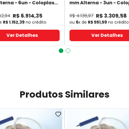
erna - 6un - Coloplast
mm Alterna - 3un - Colo
- Coloplast
14060
- Coloplast
R$
6
.
914
,
35
R$
3
.
309
,
58
42
,
94
R$
4
.
136
,
97
de
R$
1
.
152
,
39
no crédito
ou
6
x de
R$
551
,
59
no crédito
Ver Detalhes
Ver Detalhes
Produtos Similares