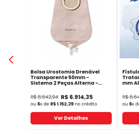
Bolsa Urostomia Drenável
Fístul
Transparente 50mm -
Trata
Sistema 2 Peças Alterna -
mm Alt
Coloplast 17641
- Coloplast
14050
R$
6
.
914
,
35
R$
8
.
642
,
94
R$
8
.
6
ou
6
x de
R$
1
.
152
,
39
no crédito
ou
6
x 
Ver Detalhes