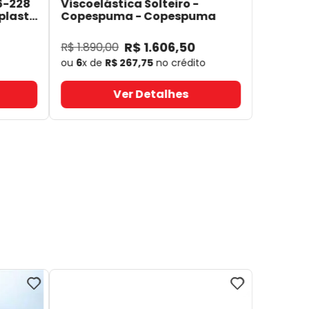
6-228
Viscoelástica Solteiro -
plast
Copespuma
- Copespuma
R$
1
.
606
,
50
R$
1
.
890
,
00
ou
6
x de
R$
267
,
75
no crédito
Ver Detalhes