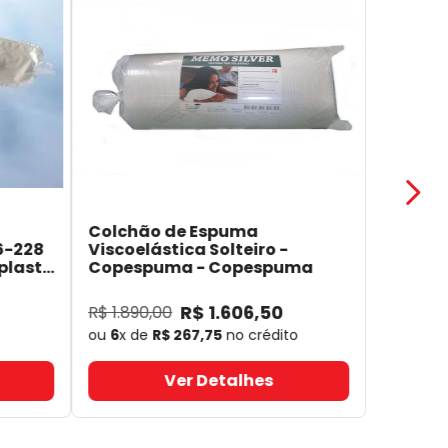
Colchão de Espuma
6-228
Viscoelástica Solteiro -
plast
Copespuma
- Copespuma
R$
1
.
606
,
50
R$
1
.
890
,
00
ou
6
x de
R$
267
,
75
no crédito
Ver Detalhes