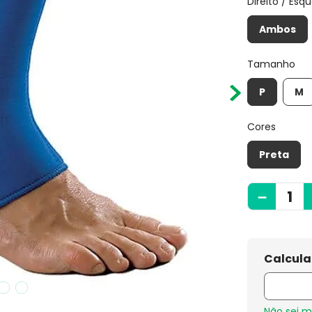
Direito / Esq
Ambos
Tamanho
P
M
Cores
Preta
－
Não sei 