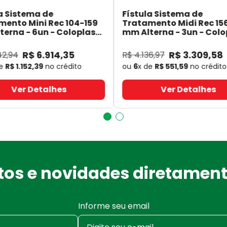
a Sistema de
Fístula Sistema de
mento Mini Rec 104-159
Tratamento Midi Rec 15
erna - 6un - Coloplast
mm Alterna - 3un - Colo
- Coloplast
14060
- Coloplast
R$
6
.
914
,
35
R$
3
.
309
,
58
42
,
94
R$
4
.
136
,
97
de
R$
1
.
152
,
39
no crédito
ou
6
x de
R$
551
,
59
no crédito
Ver Detalhes
Ver Detalhes
os e novidades diretament
Informe seu email