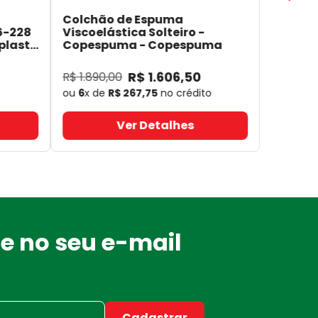
Colchão de Espuma
6-228
Viscoelástica Solteiro -
plast
Copespuma
- Copespuma
R$
1
.
606
,
50
R$
1
.
890
,
00
ou
6
x de
R$
267
,
75
no crédito
Ver Detalhes
e no seu e-mail
Cadastrar