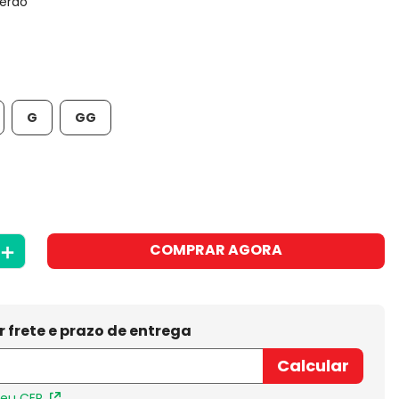
uerdo
G
GG
＋
COMPRAR AGORA
meu CEP