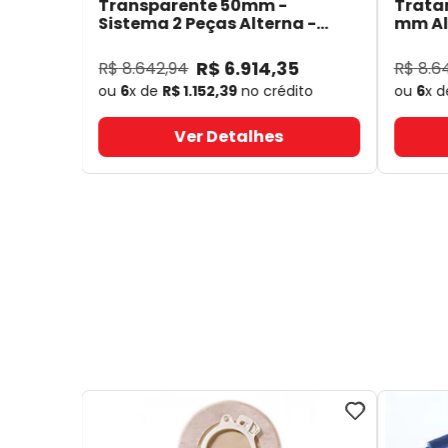
Transparente 50mm -
Trata
Sistema 2 Peças Alterna -
mm Alt
Coloplast 17641
- Coloplast
14050
R$
6
.
914
,
35
R$
8
.
642
,
94
R$
8
.
6
ou
6
x de
R$
1
.
152
,
39
no crédito
ou
6
x 
Ver Detalhes