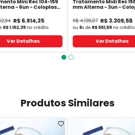
mento Mini Rec 104-159
Tratamento Midi Rec 15
erna - 6un - Coloplast
mm Alterna - 3un - Colo
- Coloplast
14060
- Coloplast
R$
6
.
914
,
35
R$
3
.
309
,
58
42
,
94
R$
4
.
136
,
97
de
R$
1
.
152
,
39
no crédito
ou
6
x de
R$
551
,
59
no crédito
Ver Detalhes
Ver Detalhes
Produtos Similares