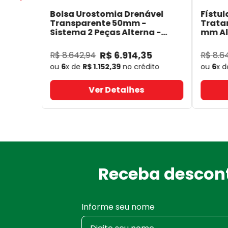
Bolsa Urostomia Drenável
Fístul
Transparente 50mm -
Trata
Sistema 2 Peças Alterna -
mm Alt
Coloplast 17641
- Coloplast
14050
R$
6
.
914
,
35
R$
8
.
642
,
94
R$
8
.
6
ou
6
x de
R$
1
.
152
,
39
no crédito
ou
6
x 
Ver Detalhes
Receba descont
Informe seu nome