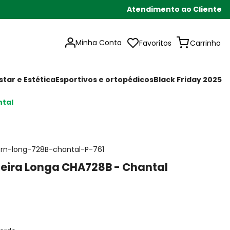
Atendimento ao Cliente
Minha Conta
Favoritos
tar e Estética
Esportivos e ortopédicos
Black Friday 2025
ntal
orn-long-728B-chantal-P-761
leira Longa CHA728B - Chantal
0