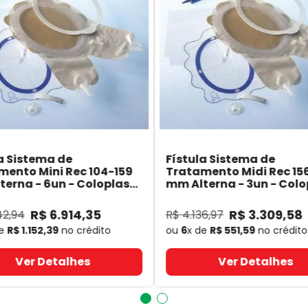
a Sistema de
Fístula Sistema de
mento Mini Rec 104-159
Tratamento Midi Rec 15
erna - 6un - Coloplast
mm Alterna - 3un - Colo
- Coloplast
14060
- Coloplast
R$
6
.
914
,
35
R$
3
.
309
,
58
42
,
94
R$
4
.
136
,
97
de
R$
1
.
152
,
39
no crédito
ou
6
x de
R$
551
,
59
no crédito
Ver Detalhes
Ver Detalhes