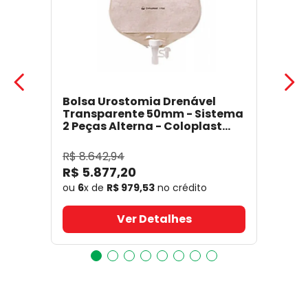
Bolsa Urostomia Drenável
Transparente 50mm - Sistema
2 Peças Alterna - Coloplast
17641
- Coloplast
R$
8
.
642
,
94
R$
5
.
877
,
20
ou
6
x de
R$
979
,
53
no crédito
Ver Detalhes