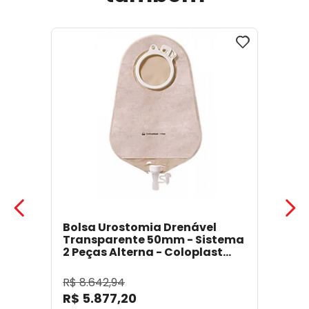
Bolsa Urostomia Drenável
Transparente 50mm - Sistema
2 Peças Alterna - Coloplast
17641
- Coloplast
R$
8
.
642
,
94
R$
5
.
877
,
20