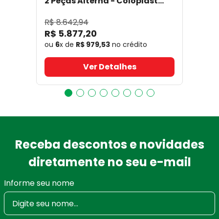
2 Peças Alterna - Coloplast
17641
- Coloplast
R$
8
.
642
,
94
R$
5
.
877
,
20
ou
6
x de
R$
979
,
53
no crédito
Ver Detalhes
Receba descontos e novidades
diretamente no seu e-mail
Informe seu nome