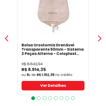
Bolsa Urostomia Drenável
Transparente 50mm - Sistema
2 Peças Alterna - Coloplast
17641
- Coloplast
R$
8
.
642
,
94
R$
6
.
914
,
35
ou
6
x de
R$
1
.
152
,
39
no crédito
Ver Detalhes