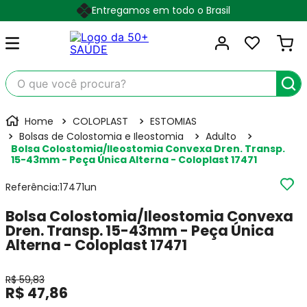
Entregamos em todo o Brasil
O que você procura?
COLOPLAST
ESTOMIAS
Bolsas de Colostomia e Ileostomia
Adulto
Bolsa Colostomia/Ileostomia Convexa Dren. Transp.
15-43mm - Peça Única Alterna - Coloplast 17471
Referência
:
17471un
Bolsa Colostomia/Ileostomia Convexa
Dren. Transp. 15-43mm - Peça Única
Alterna - Coloplast 17471
R$
59
,
83
R$
47
,
86