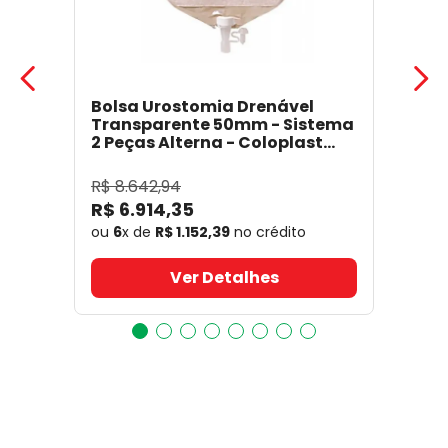
Bolsa Urostomia Drenável
Transparente 50mm - Sistema
2 Peças Alterna - Coloplast
17641
- Coloplast
R$
8
.
642
,
94
R$
6
.
914
,
35
ou
6
x de
R$
1
.
152
,
39
no crédito
Ver Detalhes