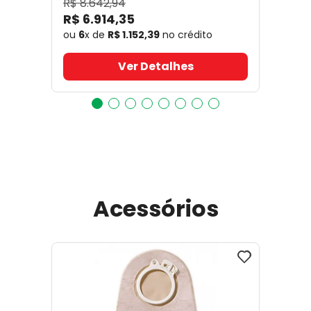
R$
8
.
642
,
94
R$
6
.
914
,
35
ou
6
x de
R$
1
.
152
,
39
no crédito
Ver Detalhes
Acessórios