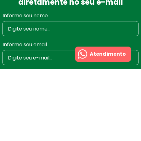
diretamente no seu e-mail
Informe seu nome
Informe seu email
Atendimento
Ao se cadastrar você irá concordar com a nossa
Política de Privacidade
e poderá alterar ou cancelar
a newsletter a qualquer momento que desejar. Aqui
você economiza nas suas compras e não recebe
spam.
Cadastrar