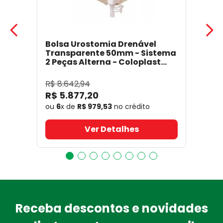
Bolsa Urostomia Drenável
Transparente 50mm - Sistema
2 Peças Alterna - Coloplast
17641
- Coloplast
R$
8
.
642
,
94
R$
5
.
877
,
20
ou
6
x de
R$
979
,
53
no crédito
Ver Detalhes
Receba descontos e novidades