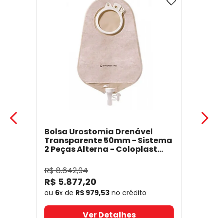
Bolsa Urostomia Drenável
Transparente 50mm - Sistema
2 Peças Alterna - Coloplast
17641
- Coloplast
R$
8
.
642
,
94
R$
5
.
877
,
20
ou
6
x de
R$
979
,
53
no crédito
Ver Detalhes