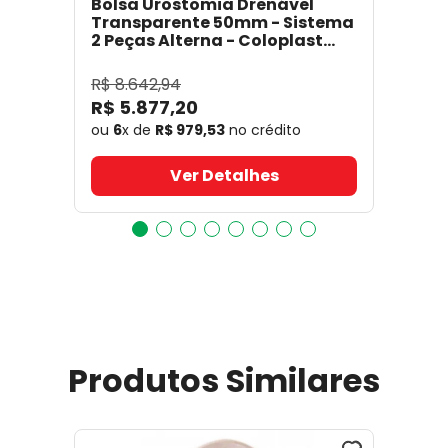
Bolsa Urostomia Drenável
Transparente 50mm - Sistema
2 Peças Alterna - Coloplast
17641
- Coloplast
R$
8
.
642
,
94
R$
5
.
877
,
20
ou
6
x de
R$
979
,
53
no crédito
Ver Detalhes
Produtos Similares