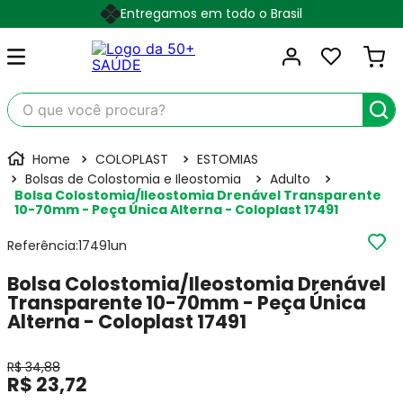
Entregamos em todo o Brasil
O que você procura?
COLOPLAST
ESTOMIAS
Bolsas de Colostomia e Ileostomia
Adulto
Bolsa Colostomia/Ileostomia Drenável Transparente
10-70mm - Peça Única Alterna - Coloplast 17491
Referência
:
17491un
Bolsa Colostomia/Ileostomia Drenável
Transparente 10-70mm - Peça Única
Alterna - Coloplast 17491
R$
34
,
88
R$
23
,
72