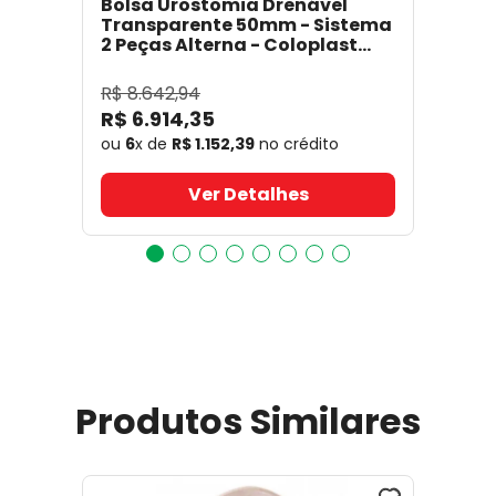
Bolsa Urostomia Drenável
Transparente 50mm - Sistema
2 Peças Alterna - Coloplast
17641
- Coloplast
R$
8
.
642
,
94
R$
6
.
914
,
35
ou
6
x de
R$
1
.
152
,
39
no crédito
Ver Detalhes
Produtos Similares