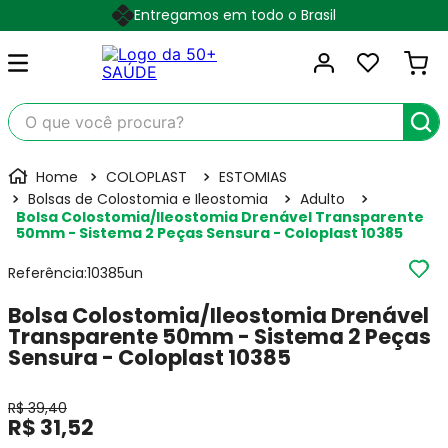
Entregamos em todo o Brasil
O que você procura?
COLOPLAST
ESTOMIAS
Bolsas de Colostomia e Ileostomia
Adulto
Bolsa Colostomia/Ileostomia Drenável Transparente
50mm - Sistema 2 Peças Sensura - Coloplast 10385
Referência
:
10385un
Bolsa Colostomia/Ileostomia Drenável
Transparente 50mm - Sistema 2 Peças
Sensura - Coloplast 10385
R$
39
,
40
R$
31
,
52