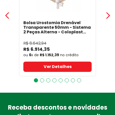
Bolsa Urostomia Drenável
Transparente 50mm - Sistema
2 Peças Alterna - Coloplast
17641
- Coloplast
R$
8
.
642
,
94
R$
6
.
914
,
35
ou
6
x de
R$
1
.
152
,
39
no crédito
Ver Detalhes
Receba descontos e novidades