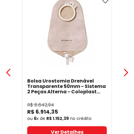
Bolsa Urostomia Drenável
Transparente 50mm - Sistema
2 Peças Alterna - Coloplast
17641
- Coloplast
R$
8
.
642
,
94
R$
6
.
914
,
35
ou
6
x de
R$
1
.
152
,
39
no crédito
Ver Detalhes