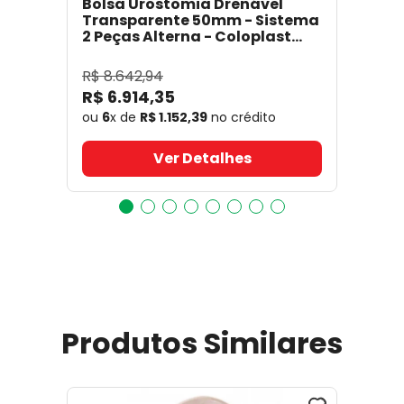
Bolsa Urostomia Drenável
Transparente 50mm - Sistema
2 Peças Alterna - Coloplast
17641
- Coloplast
R$
8
.
642
,
94
R$
6
.
914
,
35
ou
6
x de
R$
1
.
152
,
39
no crédito
Ver Detalhes
Produtos Similares