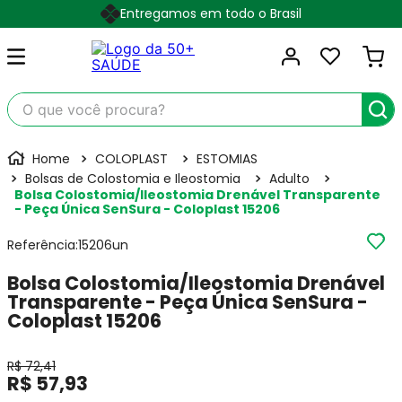
Entregamos em todo o Brasil
O que você procura?
COLOPLAST
ESTOMIAS
Bolsas de Colostomia e Ileostomia
Adulto
Bolsa Colostomia/Ileostomia Drenável Transparente
- Peça Única SenSura - Coloplast 15206
Referência
:
15206un
Bolsa Colostomia/Ileostomia Drenável
Transparente - Peça Única SenSura -
Coloplast 15206
R$
72
,
41
R$
57
,
93