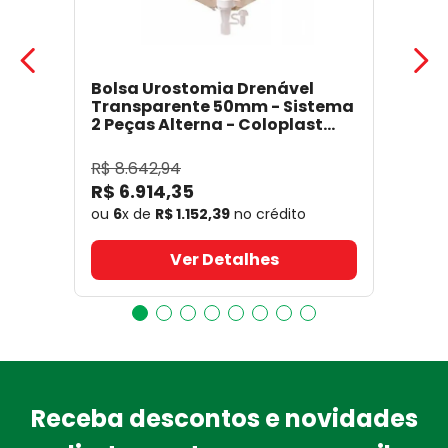
Bolsa Urostomia Drenável
Transparente 50mm - Sistema
2 Peças Alterna - Coloplast
17641
- Coloplast
R$
8
.
642
,
94
R$
6
.
914
,
35
ou
6
x de
R$
1
.
152
,
39
no crédito
Ver Detalhes
Receba descontos e novidades