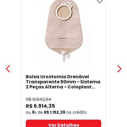
Bolsa Urostomia Drenável
Transparente 50mm - Sistema
2 Peças Alterna - Coloplast
17641
- Coloplast
R$
8
.
642
,
94
R$
6
.
914
,
35
ou
6
x de
R$
1
.
152
,
39
no crédito
Ver Detalhes