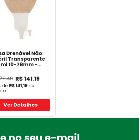
sa Drenável Não
éril Transparente
ml 10-78mm -
Sura Pós-Op -
oplast 19020
-
R$
141
,
19
176
,
49
oplast
x de
R$
141
,
19
no
ito
Ver Detalhes
e no seu e-mail