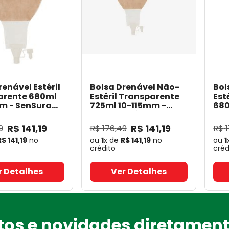
renável Estéril
Bolsa Drenável Não-
Bol
arente 680ml
Estéril Transparente
Est
m - SenSura
725ml 10-115mm -
680
- Coloplast
SenSura Pós-Op -
Sen
Coloplast
Coloplast 19021
-
Col
R$
141
,
19
R$
141
,
19
9
R$
176
,
49
R$
Coloplast
Col
R$
141
,
19
no
ou
1
x de
R$
141
,
19
no
ou
1
crédito
créd
r Detalhes
Ver Detalhes
os e novidades diretament