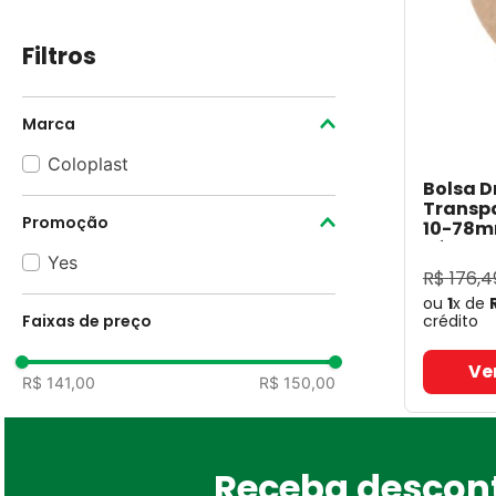
Filtros
Marca
Coloplast
Bolsa D
Transp
Promoção
10-78m
Pós-Op 
Yes
19010
- 
R$
176
,
4
ou
1
x de
Faixas de preço
crédito
Ve
R$ 141,00
R$ 150,00
Receba descont