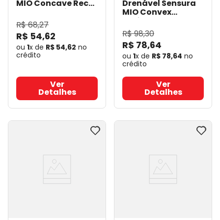
MIO Concave Rec
Drenável Sensura
10-60mm Cinza
MIO Convex
Maxi - Coloplast
Profunda Rec 10-
R$
68
,
27
18280
- Coloplast
43mm Cinza Maxi -
R$
98
,
30
R$
54
,
62
Coloplast 16456
-
R$
78
,
64
Coloplast
ou
1
x de
R$
54
,
62
no
crédito
ou
1
x de
R$
78
,
64
no
crédito
Ver
Ver
Detalhes
Detalhes