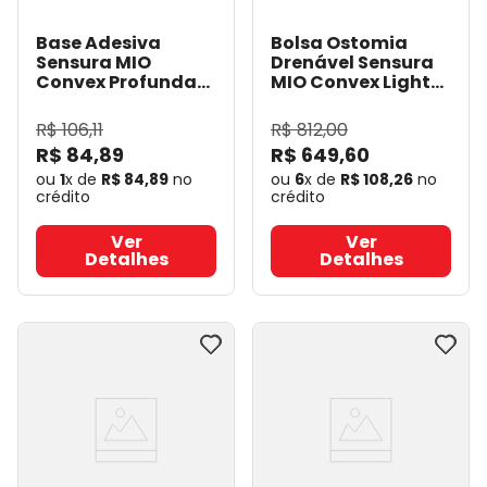
Base Adesiva
Bolsa Ostomia
Sensura MIO
Drenável Sensura
Convex Profunda
MIO Convex Light
60mm Rec 15-
Rec 10-43mm
40mm - Coloplast
Cinza Maxi - 10un -
R$
106
,
11
R$
812
,
00
16961
- Coloplast
Coloplast 16436
-
R$
84
,
89
R$
649
,
60
Coloplast
ou
1
x de
R$
84
,
89
no
ou
6
x de
R$
108
,
26
no
crédito
crédito
Ver
Ver
Detalhes
Detalhes