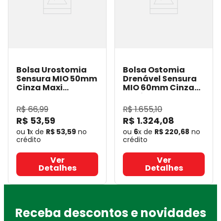
Bolsa Urostomia
Bolsa Ostomia
Sensura MIO 50mm
Drenável Sensura
Cinza Maxi
MIO 60mm Cinza
Coloplast 11497
-
Maxi - 30un -
Coloplast
Coloplast 11452
-
R$
66
,
99
R$
1
.
655
,
10
Coloplast
R$
53
,
59
R$
1
.
324
,
08
ou
1
x de
R$
53
,
59
no
ou
6
x de
R$
220
,
68
no
crédito
crédito
Ver
Ver
Detalhes
Detalhes
Receba descontos e novidades