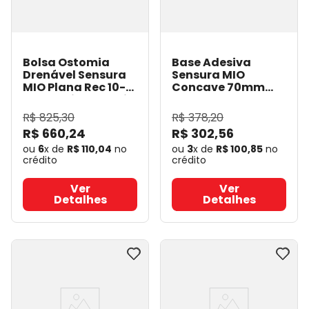
Bolsa Ostomia
Base Adesiva
Drenável Sensura
Sensura MIO
MIO Plana Rec 10-
Concave 70mm
55mm Cinza Maxi -
Rec 10-65mm - 5un
30un - Coloplast
- Coloplast 18530
-
R$
825
,
30
R$
378
,
20
10451
- Coloplast
Coloplast
R$
660
,
24
R$
302
,
56
ou
6
x de
R$
110
,
04
no
ou
3
x de
R$
100
,
85
no
crédito
crédito
Ver
Ver
Detalhes
Detalhes