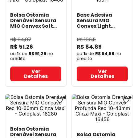
Bolsa Ostomia
Base Adesiva
Drenável Sensura
Sensura MIO
MIO Convex Soft
Convex Light
Rec 10-50mm -
50mm Rec 15-
Cinza Maxi -
30mm - Coloplast
R$
64
,
07
R$
106
,
11
Coloplast 16406
-
16911
- Coloplast
R$
51
,
26
R$
84
,
89
Coloplast
ou
1
x de
R$
51
,
26
no
ou
1
x de
R$
84
,
89
no
crédito
crédito
Ver
Ver
Detalhes
Detalhes
Bolsa Ostomia
Drenável Sensura
Bolsa Ostomia