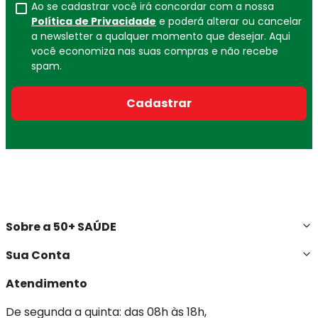
Ao se cadastrar você irá concordar com a nossa
Política de Privacidade
e poderá alterar ou cancelar
a newsletter a qualquer momento que desejar. Aqui
você economiza nas suas compras e não recebe
spam.
Cadastrar
Sobre a 50+ SAÚDE
Sua Conta
Atendimento
De segunda a quinta: das 08h às 18h,