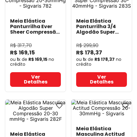
Meia Elástica
Meia Elástica
Panturrilha Ever
Panturrilha 3/4
Sheer Compressão
Algodão Super
20-30mmHg -
Compressão 30-
Sigvaris 782
-
40mmHg - Sigvaris
R$
317
,
70
R$
299
,
90
Sigvaris
283S
- Sigvaris
R$
169
,
15
R$
178
,
37
ou
1
x de
R$
169
,
15
no
ou
1
x de
R$
178
,
37
no
crédito
crédito
Ver
Ver
Detalhes
Detalhes
Meia Elástica
Meia Elástica
Masculina Actitud