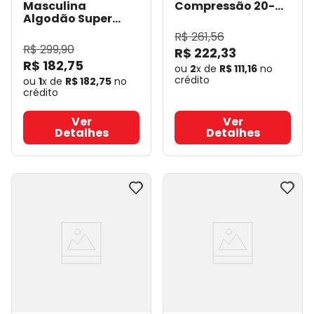
Masculina
Compressão 20-
Algodão Super
30mmHg - Sigvaris
Compressão 20-30
- Sigvaris
R$
261
,
56
mmHg - Sigvaris
R$
299
,
90
R$
222
,
33
282F
- Sigvaris
R$
182
,
75
ou
2
x de
R$
111
,
16
no
crédito
ou
1
x de
R$
182
,
75
no
crédito
Ver
Ver
Detalhes
Detalhes