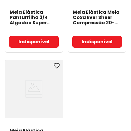
Meia Elástica
Meia Elástica Meia
Panturrilha 3/4
Coxa Ever Sheer
Algodão Super
Compressão 20-
Compressão 20-30
30mmHg - Sigvaris
mmHg - Natural -
782
- Sigvaris
Sigvaris 282S
-
Indisponível
Indisponível
Sigvaris
Meia Elástica