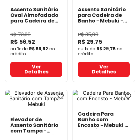
Assento Sanitário
Assento Sanitário
Oval Almofadado
para Cadeira de
para Cadeira de
Banho - Mebuki
-
Banho - Mebuki
-
Mebuki
Mebuki
R$
73
,
90
R$
35
,
00
R$
56
,
52
R$
29
,
75
ou
1
x de
R$
56
,
52
no
ou
1
x de
R$
29
,
75
no
crédito
crédito
Ver
Ver
Detalhes
Detalhes
Cadeira Para
Elevador de
Banho com
Assento Sanitário
Encosto - Mebuki
-
com Tampa -
Mebuki
Mebuki
- Mebuki