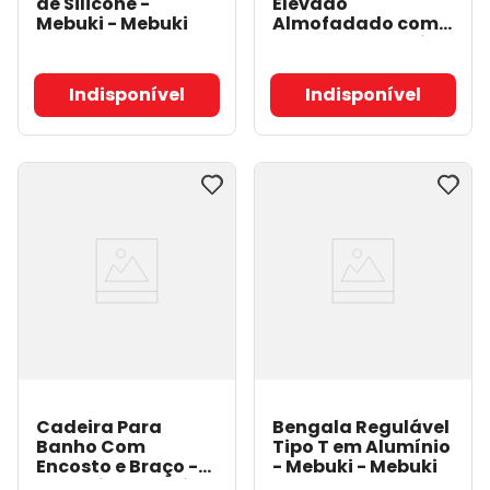
de Silicone -
Elevado
Mebuki
- Mebuki
Almofadado com
Tampa - Mebuki
-
Mebuki
Indisponível
Indisponível
Cadeira Para
Bengala Regulável
Banho Com
Tipo T em Alumínio
Encosto e Braço -
- Mebuki
- Mebuki
Mebuki
- Mebuki