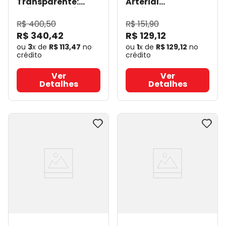
Transparente:
Arterial
Esfigmomanômetro,
Profissional HBP
Estetoscópio,
1100 - Omron
-
R$
400
,
50
R$
151
,
90
Garrote e Óculos
Omron
R$
340
,
42
R$
129
,
12
de Proteção - PA
MED
- PA Med
ou
3
x de
R$
113
,
47
no
ou
1
x de
R$
129
,
12
no
crédito
crédito
Ver
Ver
Detalhes
Detalhes