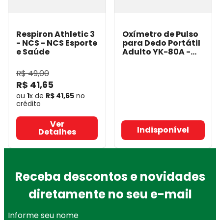
Respiron Athletic 3
Oxímetro de Pulso
- NCS
- NCS Esporte
para Dedo Portátil
e Saúde
Adulto YK-80A -
BIC
- BIC
R$
49
,
00
R$
41
,
65
ou
1
x de
R$
41
,
65
no
crédito
Ver
Indisponível
Detalhes
Receba descontos e novidades
diretamente no seu e-mail
Informe seu nome