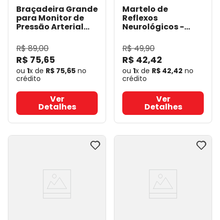
Braçadeira Grande
Martelo de
para Monitor de
Reflexos
Pressão Arterial
Neurológicos -
HEM CL24 - Omron
Buck
- BUCK
- Omron
R$
89
,
00
R$
49
,
90
R$
75
,
65
R$
42
,
42
ou
1
x de
R$
75
,
65
no
ou
1
x de
R$
42
,
42
no
crédito
crédito
Ver
Ver
Detalhes
Detalhes