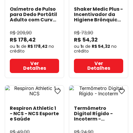
Oxímetro de Pulso
Shaker Medic Plus -
para Dedo Portátil
Incentivador da
Adulto com Curva
Higiene Brônquica
YK-80B Preto - BIC
- NCS
- NCS Esporte
- BIC
e Saúde
R$
209
,
90
R$
73
,
90
R$
178
,
42
R$
54
,
32
ou
1
x de
R$
178
,
42
no
ou
1
x de
R$
54
,
32
no
crédito
crédito
Ver
Ver
Detalhes
Detalhes
Respiron Athletic 1
Termômetro
- NCS
- NCS Esporte
Digital Rígido -
e Saúde
Incoterm
-
Incotherm
R$
49
,
00
R$
24
,
90