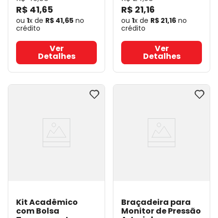
R$
41
,
65
R$
21
,
16
ou
1
x de
R$
41
,
65
no
ou
1
x de
R$
21
,
16
no
crédito
crédito
Ver
Ver
Detalhes
Detalhes
Kit Acadêmico
Braçadeira para
com Bolsa
Monitor de Pressão