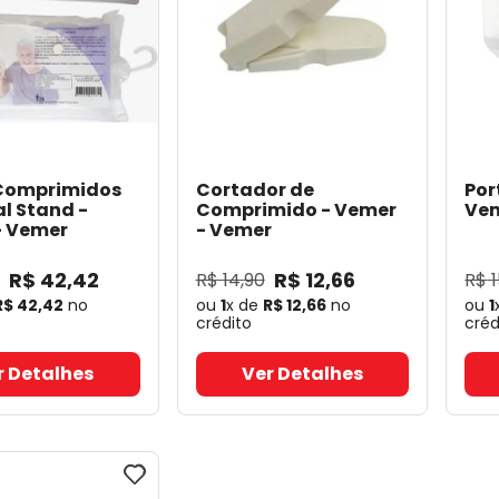
Comprimidos
Cortador de
Por
l Stand -
Comprimido - Vemer
Ve
- Vemer
- Vemer
R$
42
,
42
R$
12
,
66
R$
14
,
90
R$
R$
42
,
42
no
ou
1
x de
R$
12
,
66
no
ou
1
crédito
créd
r Detalhes
Ver Detalhes