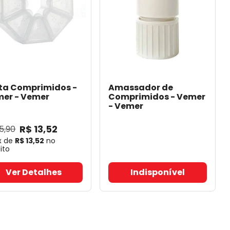
ta Comprimidos -
Amassador de
mer
- Vemer
Comprimidos - Vemer
- Vemer
R$
13
,
52
15
,
90
x de
R$
13
,
52
no
ito
Ver Detalhes
Indisponível