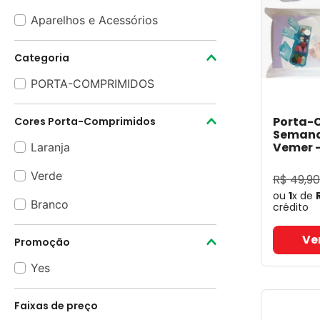
Aparelhos e Acessórios
Categoria
PORTA-COMPRIMIDOS
Porta-
Cores Porta-Comprimidos
Semana
Vemer
Laranja
Verde
R$
49
,
90
ou
1
x de
Branco
crédito
Ve
Promoção
Yes
Faixas de preço