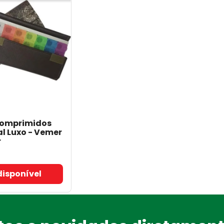
Comprimidos
l Luxo - Vemer
r
disponível